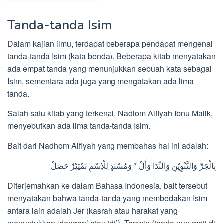
Tanda-tanda Isim
Dalam kajian ilmu, terdapat beberapa pendapat mengenai
tanda-tanda Isim (kata benda). Beberapa kitab menyatakan
ada empat tanda yang menunjukkan sebuah kata sebagai
Isim, sementara ada juga yang mengatakan ada lima
tanda.
Salah satu kitab yang terkenal, Nadlom Alfiyah Ibnu Malik,
menyebutkan ada lima tanda-tanda Isim.
Bait dari Nadhom Alfiyah yang membahas hal ini adalah:
بِالْجَرِّ وَالتَّنْوِيْنِ وَالنِّدَا وَأَلْ * وَمُسْنَدٍ لِلْاِسْمِ تَمْيَيْزٌ حَصَلْ
Diterjemahkan ke dalam Bahasa Indonesia, bait tersebut
menyatakan bahwa tanda-tanda yang membedakan Isim
antara lain adalah Jer (kasrah atau harakat yang
menunjukkan ‘dengan’ atau ‘di’), Tanwin (tanda nun mati di