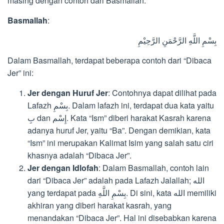
masing dengan contoh dari Basmallah.
Basmallah
:
بِسْمِ اللَّهِ الرَّحْمَنِ الرَّحِيْمِ
Dalam Basmallah, terdapat beberapa contoh dari “Dibaca
Jer” ini:
Jer dengan Huruf Jer
: Contohnya dapat dilihat pada
Lafazh بِسْمِ. Dalam lafazh ini, terdapat dua kata yaitu
بِ dan إِسْم. Kata “Ism” diberi harakat Kasrah karena
adanya huruf Jer, yaitu “Ba”. Dengan demikian, kata
“Ism” ini merupakan Kalimat Isim yang salah satu ciri
khasnya adalah “Dibaca Jer”.
Jer dengan Idlofah
: Dalam Basmallah, contoh lain
dari “Dibaca Jer” adalah pada Lafazh Jalallah; الله
yang terdapat pada بِسْمِ اللَّهِ. Di sini, kata الله memiliki
akhiran yang diberi harakat kasrah, yang
menandakan “Dibaca Jer”. Hal ini disebabkan karena