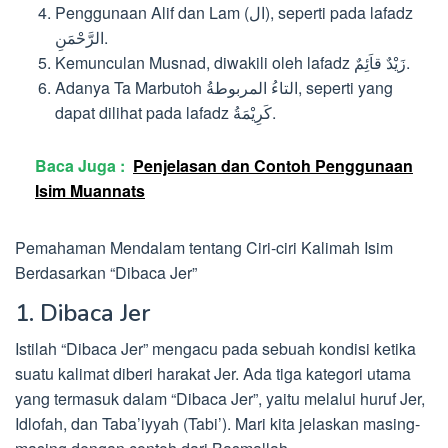
Penggunaan Alif dan Lam (ال), seperti pada lafadz
الرَّحْمَنِ.
Kemunculan Musnad, diwakili oleh lafadz زَيْدٌ قاَئِمٌ.
Adanya Ta Marbutoh التاءُ المربوطةُ, seperti yang
dapat dilihat pada lafadz كَرِيْمَةُ.
Baca Juga :
Penjelasan dan Contoh Penggunaan
Isim Muannats
Pemahaman Mendalam tentang Ciri-ciri Kalimah Isim
Berdasarkan “Dibaca Jer”
1. Dibaca Jer
Istilah “Dibaca Jer” mengacu pada sebuah kondisi ketika
suatu kalimat diberi harakat Jer. Ada tiga kategori utama
yang termasuk dalam “Dibaca Jer”, yaitu melalui huruf Jer,
Idlofah, dan Taba’iyyah (Tabi’). Mari kita jelaskan masing-