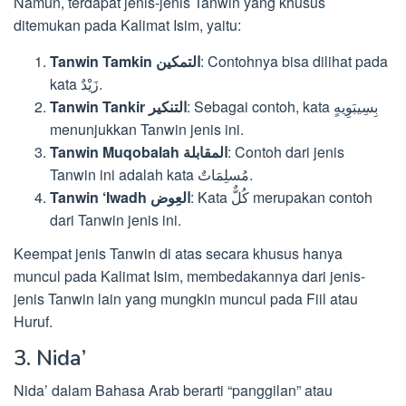
Namun, terdapat jenis-jenis Tanwin yang khusus
ditemukan pada Kalimat Isim, yaitu:
Tanwin Tamkin التمكين
: Contohnya bisa dilihat pada
kata زَيْدٌ.
: Sebagai contoh, kata بِسِيبَوِيهٍ
Tanwin Tankir التنكير
menunjukkan Tanwin jenis ini.
Tanwin Muqobalah المقابلة
: Contoh dari jenis
Tanwin ini adalah kata مُسلِمَاتٌ.
: Kata كُلٌّ merupakan contoh
Tanwin ‘Iwadh العِوض
dari Tanwin jenis ini.
Keempat jenis Tanwin di atas secara khusus hanya
muncul pada Kalimat Isim, membedakannya dari jenis-
jenis Tanwin lain yang mungkin muncul pada Fiil atau
Huruf.
3. Nida’
Nida’ dalam Bahasa Arab berarti “panggilan” atau