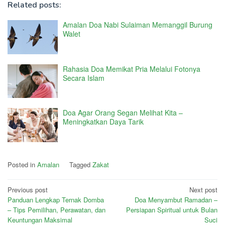
Related posts:
Amalan Doa Nabi Sulaiman Memanggil Burung
Walet
Rahasia Doa Memikat Pria Melalui Fotonya
Secara Islam
Doa Agar Orang Segan Melihat Kita –
Meningkatkan Daya Tarik
Posted in
Amalan
Tagged
Zakat
Post
Previous post
Next post
Panduan Lengkap Ternak Domba
Doa Menyambut Ramadan –
navigation
– Tips Pemilihan, Perawatan, dan
Persiapan Spiritual untuk Bulan
Keuntungan Maksimal
Suci