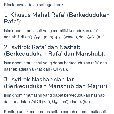
Rinciannya adalah sebagai berikut:
1. Khusus Mahal Rafa’ (Berkedudukan
Rafa’):
Isim dhomir muttashil yang memiliki kedudukan rafa’
adalah التاءُ (ta’), النونُ (nun), الواوُ (wawu), dan الألفُ (alif).
2. Isytirok Rafa’ dan Nashab
(Berkedudukan Rafa’ dan Manshub):
Isim dhomir muttashil yang dapat berkedudukan rafa’ dan
nashab adalah نا (na) dan الياء (ya’).
3. Isytirok Nashab dan Jar
(Berkedudukan Manshub dan Majrur):
Isim dhomir muttashil yang dapat berkedudukan nashab
dan jar adalah الكافُ (kaf), الهاءُ (ha’), dan هَا (ha).
Penting untuk membahas setiap contoh dhomir muttashil