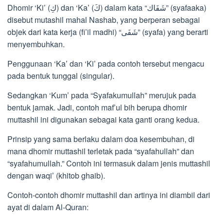
Dhomir ‘Ki’ (كِ) dan ‘Ka’ (كَ) dalam kata “شَفَاك” (syafaaka)
disebut mutashil mahal Nashab, yang berperan sebagai
objek dari kata kerja (fi’il madhi) “شَفَى” (syafa) yang berarti
menyembuhkan.
Penggunaan ‘Ka’ dan ‘Ki’ pada contoh tersebut mengacu
pada bentuk tunggal (singular).
Sedangkan ‘Kum’ pada “Syafakumullah” merujuk pada
bentuk jamak. Jadi, contoh maf’ul bih berupa dhomir
muttashil ini digunakan sebagai kata ganti orang kedua.
Prinsip yang sama berlaku dalam doa kesembuhan, di
mana dhomir muttashil terletak pada “syafahullah” dan
“syafahumullah.” Contoh ini termasuk dalam jenis muttashil
dengan waqi’ (khitob ghaib).
Contoh-contoh dhomir muttashil dan artinya ini diambil dari
ayat di dalam Al-Quran: