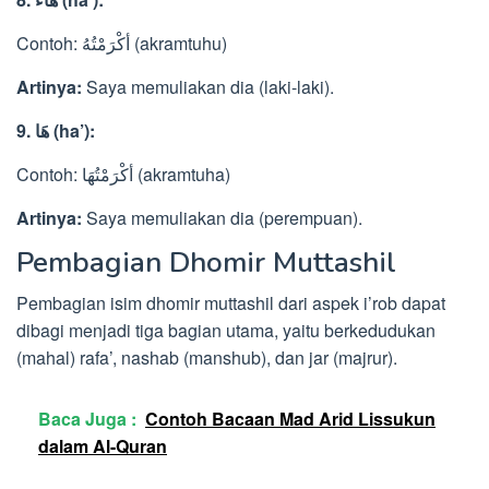
Contoh: أكْرَمْتُهُ (akramtuhu)
Artinya:
Saya memuliakan dia (laki-laki).
9. هَا (ha’):
Contoh: أكْرَمْتُهَا (akramtuha)
Artinya:
Saya memuliakan dia (perempuan).
Pembagian Dhomir Muttashil
Pembagian isim dhomir muttashil dari aspek i’rob dapat
dibagi menjadi tiga bagian utama, yaitu berkedudukan
(mahal) rafa’, nashab (manshub), dan jar (majrur).
Baca Juga :
Contoh Bacaan Mad Arid Lissukun
dalam Al-Quran