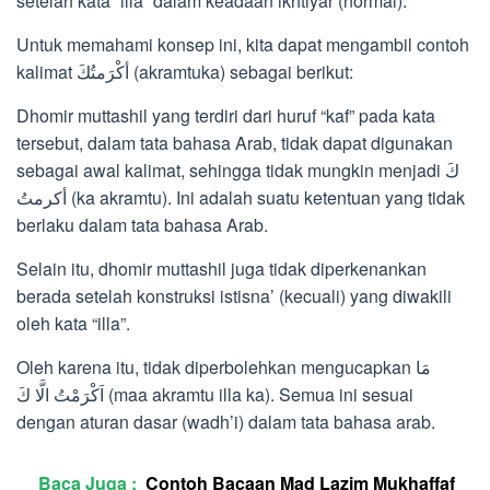
setelah kata “illa” dalam keadaan ikhtiyar (normal).
Untuk memahami konsep ini, kita dapat mengambil contoh
kalimat أكْرَمتُكَ (akramtuka) sebagai berikut:
Dhomir muttashil yang terdiri dari huruf “kaf” pada kata
tersebut, dalam tata bahasa Arab, tidak dapat digunakan
sebagai awal kalimat, sehingga tidak mungkin menjadi كَ
أكرمتُ (ka akramtu). Ini adalah suatu ketentuan yang tidak
berlaku dalam tata bahasa Arab.
Selain itu, dhomir muttashil juga tidak diperkenankan
berada setelah konstruksi istisna’ (kecuali) yang diwakili
oleh kata “illa”.
Oleh karena itu, tidak diperbolehkan mengucapkan مَا
اَكْرَمْتُ الَّا كَ (maa akramtu illa ka). Semua ini sesuai
dengan aturan dasar (wadh’i) dalam tata bahasa arab.
Baca Juga :
Contoh Bacaan Mad Lazim Mukhaffaf