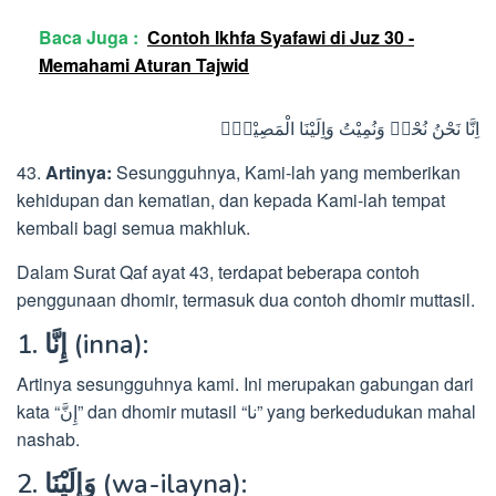
Baca Juga :
Contoh Ikhfa Syafawi di Juz 30 -
Memahami Aturan Tajwid
اِنَّا نَحْنُ نُحْيٖ وَنُمِيْتُ وَاِلَيْنَا الْمَصِيْرُۙ
43.
Artinya:
Sesungguhnya, Kami-lah yang memberikan
kehidupan dan kematian, dan kepada Kami-lah tempat
kembali bagi semua makhluk.
Dalam Surat Qaf ayat 43, terdapat beberapa contoh
penggunaan dhomir, termasuk dua contoh dhomir muttasil.
1. إِنَّا (inna):
Artinya sesungguhnya kami. Ini merupakan gabungan dari
kata “إِنَّ” dan dhomir mutasil “نا” yang berkedudukan mahal
nashab.
2. وَإِلَيْنَا (wa-ilayna):