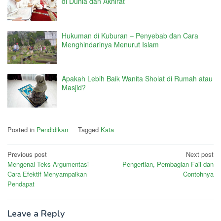
di Dunia dan Akhirat
Hukuman di Kuburan – Penyebab dan Cara
Menghindarinya Menurut Islam
Apakah Lebih Baik Wanita Sholat di Rumah atau
Masjid?
Posted in
Pendidikan
Tagged
Kata
Post
Previous post
Next post
Mengenal Teks Argumentasi –
Pengertian, Pembagian Fail dan
navigation
Cara Efektif Menyampaikan
Contohnya
Pendapat
Leave a Reply