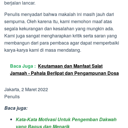
berjalan lancar.
Penulis menyadari bahwa makalah ini masih jauh dari
sempurna. Oleh karena itu, kami memohon maaf atas
segala kekurangan dan kesalahan yang mungkin ada.
Kami juga sangat mengharapkan kritik serta saran yang
membangun dari para pembaca agar dapat memperbaiki
karya-karya kami di masa mendatang.
Baca Juga :
Keutamaan dan Manfaat Salat
Jamaah - Pahala Berlipat dan Pengampunan Dosa
Jakarta, 2 Maret 2022
Penulis
Baca juga:
Kata-Kata Motivasi Untuk Pengemban Dakwah
yang Bagus dan Menarik