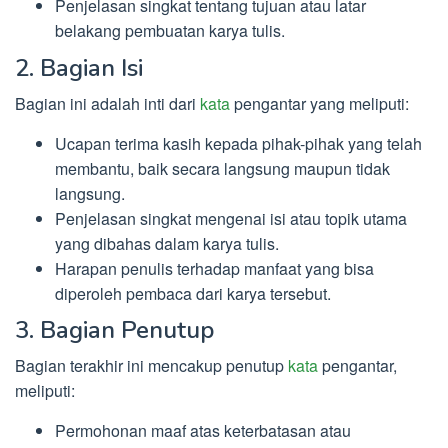
Penjelasan singkat tentang tujuan atau latar
belakang pembuatan karya tulis.
2. Bagian Isi
Bagian ini adalah inti dari
kata
pengantar yang meliputi:
Ucapan terima kasih kepada pihak-pihak yang telah
membantu, baik secara langsung maupun tidak
langsung.
Penjelasan singkat mengenai isi atau topik utama
yang dibahas dalam karya tulis.
Harapan penulis terhadap manfaat yang bisa
diperoleh pembaca dari karya tersebut.
3. Bagian Penutup
Bagian terakhir ini mencakup penutup
kata
pengantar,
meliputi:
Permohonan maaf atas keterbatasan atau