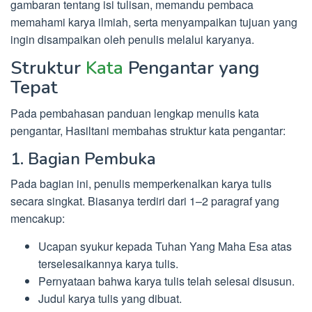
gambaran tentang isi tulisan, memandu pembaca
memahami karya ilmiah, serta menyampaikan tujuan yang
ingin disampaikan oleh penulis melalui karyanya.
Struktur
Kata
Pengantar yang
Tepat
Pada pembahasan panduan lengkap menulis kata
pengantar, Hasiltani membahas struktur kata pengantar:
1. Bagian Pembuka
Pada bagian ini, penulis memperkenalkan karya tulis
secara singkat. Biasanya terdiri dari 1–2 paragraf yang
mencakup:
Ucapan syukur kepada Tuhan Yang Maha Esa atas
terselesaikannya karya tulis.
Pernyataan bahwa karya tulis telah selesai disusun.
Judul karya tulis yang dibuat.