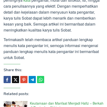
pentingnya
kata
pengantar, mulai dari struktur, isi, hingga
cara penulisannya yang efektif. Dengan memperhatikan
detail dan kejelasan dalam menyusun kata pengantar,
karya tulis Sobat dapat lebih menarik dan memberikan
kesan yang baik. Semoga artikel ini bermanfaat dalam
meningkatkan kualitas karya tulis Sobat.
Terimakasih telah membaca artikel panduan lengkap
menulis kata pengantar ini, semoga informasi mengenai
panduan lengkap menulis kata pengantar ini bermanfaat
untuk Sobat.
Share this:
Related posts:
Keutamaan dan Manfaat Menjadi Hafiz – Berkah