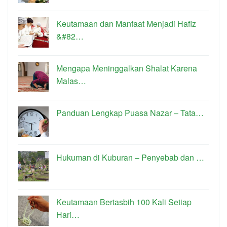
Keutamaan dan Manfaat Menjadi Hafiz
&#82…
Mengapa Meninggalkan Shalat Karena
Malas…
Panduan Lengkap Puasa Nazar – Tata…
Hukuman di Kuburan – Penyebab dan …
Keutamaan Bertasbih 100 Kali Setiap
Hari…