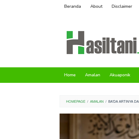
Skip
Beranda
About
Disclaimer
to
content
Home
Amalan
Akuaponik
HOMEPAGE
/
AMALAN
/
BA'DA ARTINYA D