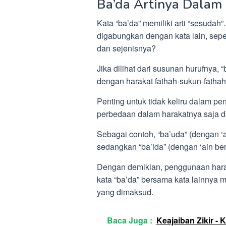
Ba’da Artinya Dalam
Kata “ba’da” memiliki arti “sesudah”
digabungkan dengan kata lain, sepert
dan sejenisnya?
Jika dilihat dari susunan hurufnya, “ba
dengan harakat fathah-sukun-fathah
Penting untuk tidak keliru dalam pe
perbedaan dalam harakatnya saja 
Sebagai contoh, “ba’uda” (dengan ‘a
sedangkan “ba’ida” (dengan ‘ain be
Dengan demikian, penggunaan hara
kata “ba’da” bersama kata lainny
yang dimaksud.
Baca Juga :
Keajaiban Zikir 