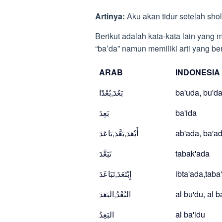
Artinya:
Aku akan tidur setelah sho
Berikut adalah kata-kata lain yang
“ba’da” namun memiliki arti yang ber
ARAB
INDONESIA
بَعُدَ,بُعْدًا
ba'uda, bu'd
بَعِدَ
ba'ida
أَبْعَدَ,بَعَّدَ,بَاعَدَ
ab'ada, ba'a
تَبَعَّدَ
tabak'ada
إِبْتَعَدَ,تَبَاعَدَ
ibta'ada,taba
البُعْدُ,البَعَدَ
al bu'du, al 
البَعِدُ
al ba'idu