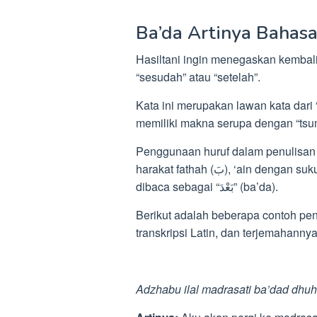
Ba’da Artinya Bahas
Hasiltani ingin menegaskan kembali
“sesudah” atau “setelah”.
Kata ini merupakan lawan kata dari “
memiliki makna serupa dengan “tsum
Penggunaan huruf dalam penulisan 
harakat fathah (بَ), ‘ain dengan sukun (عْ), dan dal dengan harakat fathah (دَ), sehingga
dibaca sebagai “بَعْدَ” (ba’da).
Berikut adalah beberapa contoh pe
transkripsi Latin, dan terjemahannya
Adzhabu ilal madrasati ba’dad dhuh