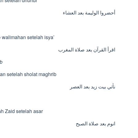
h setelah dhuhur
أحضروا الوليمة بعد العشاء
 walimahan setelah isya’
اقرأ القرآن بعد صلاة المغرب
ib
n setelah sholat maghrib
نأتي بيت زيد بعد العصر
h Zaid setelah asar
انوم بعد صلاة الصبح