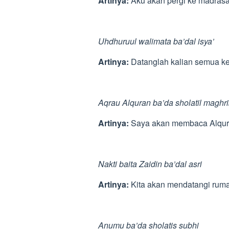
Artinya:
Aku akan pergi ke madrasa
Uhdhuruul walimata ba’dal isya’
Artinya:
Datanglah kalian semua ke
Aqrau Alquran ba’da sholatil maghr
Artinya:
Saya akan membaca Alqura
Nakti baita Zaidin ba’dal asri
Artinya:
Kita akan mendatangi ruma
Anumu ba’da sholatis subhi