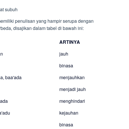
lat subuh
 memiliki penulisan yang hampir serupa dengan
beda, disajikan dalam tabel di bawah ini:
ARTINYA
an
jauh
binasa
da, baa'ada
menjauhkan
menjadi jauh
'ada
menghindari
ba'adu
kejauhan
binasa