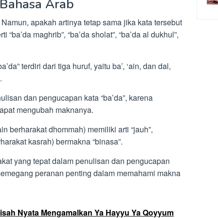
 Bahasa Arab
. Namun, apakah artinya tetap sama jika kata tersebut
i “ba’da maghrib”, “ba’da sholat”, “ba’da al dukhul”,
’da” terdiri dari tiga huruf, yaitu ba’, ‘ain, dan dal,
.
nulisan dan pengucapan kata “ba’da”, karena
dapat mengubah maknanya.
in berharakat dhommah) memiliki arti “jauh”,
rharakat kasrah) bermakna “binasa”.
kat yang tepat dalam penulisan dan pengucapan
a memegang peranan penting dalam memahami makna
- Kisah Nyata Mengamalkan Ya Hayyu Ya Qoyyum