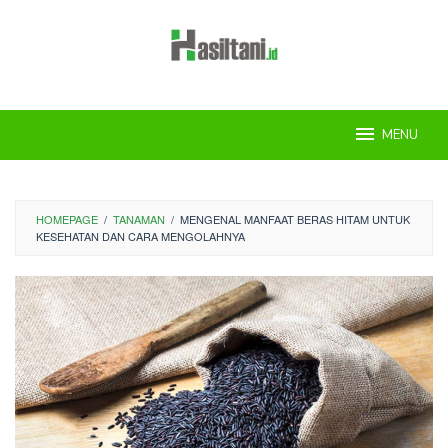
Skip
to
content
MENU
HOMEPAGE
/
TANAMAN
/
MENGENAL MANFAAT BERAS HITAM UNTUK
KESEHATAN DAN CARA MENGOLAHNYA