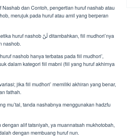
 Nashab dan Contoh, pengertian huruf nashab atau
shob, merujuk pada huruf atau amil yang berperan
a dengan nashob.
uruf nashob hanya terbatas pada fiil mudhori’,
suk dalam kategori fiil mabni (fiil yang huruf akhirnya
riasi; jika fiil mudhori’ memiliki akhiran yang benar,
n fathah.
n yang mu’tal, tanda nashabnya menggunakan hadzfu
mu dengan alif tatsniyah, ya muannatsah mukhotobah,
dalah dengan membuang huruf nun.