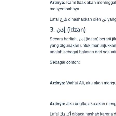
Artinya:
Kami tidak akan meninggal
menyembahnya.
Lafal َحَ
3. إذن (idzan)
Secara harfiah, إذن (idzan) berarti jika begitu atau jika demikian. إذن (idzan) adalah huruf
yang digunakan untuk menunjukkan
adalah sebagai balasan dari sesua
Sebagai contoh:
Artinya:
Wahai Ali, aku akan mengu
Artinya:
Jika begitu, aku akan men
Lafal أكرمَك dibaca nashab karena dipengaruhi oleh إذن, sedangkan إذن merupakan