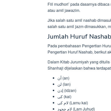
Fiil mudhori’ pada dasarnya dibaca 
atau amil jawazim.
Jika salah satu amil nashab dimasuk
salah satu amil jazm dimasukkan, m
Jumlah Huruf Nasha
Pada pembahasan Pengertian Huru
Pengertian Huruf Nashab, berikut 
Dalam Kitab Jurumiyah yang dituli
Shanhaji dijelaskan bahwa terdapat
أن (an)
لن (lan)
إذن (idzan)
كى (kai)
لام كى (Lamu kai)
لام جحود (Lam Juhud)