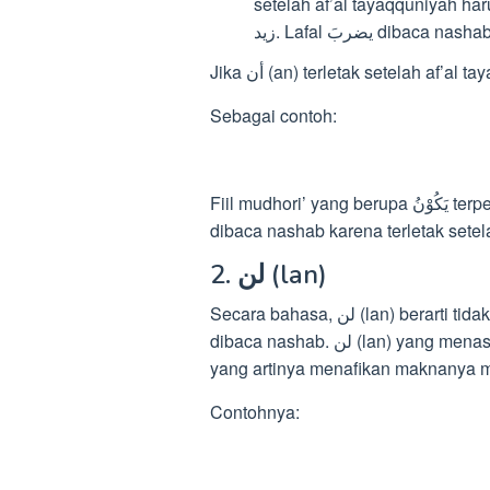
setelah af’al tayaqquniyah harus dib
Jika أن (an) terletak setelah af’
Sebagai contoh:
Fiil mudhori’ yang berupa يَكُوْنُ terpengaruh oleh huruf nashob أن (an), namun tidak
2. لن (lan)
Secara bahasa, لن (lan) berarti tidak. Fiil mudhori yang dipengaruhi oleh huruf lan pasti
dibaca nashab. لن (lan) yang menashabkan fiil mudhori memiliki makna nafi mustaqbal,
yang artinya menafikan maknanya 
Contohnya: