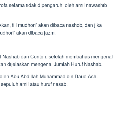
rofa selama tidak dipengaruhi oleh amil nawashib
kan, fiil mudhori’ akan dibaca nashob, dan jika
udhori’ akan dibaca jazm.
b
f Nashab dan Contoh, setelah membahas mengenai
akan dijelaskan mengenai Jumlah Huruf Nashab.
s oleh Abu Abdillah Muhammad bin Daud Ash-
 sepuluh amil atau huruf nasab.