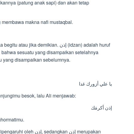
kannya (patung anak sapi) dan akan tetap
نَبْر dinashabkan oleh لن yang membawa makna nafi mustaqbal.
 bahwa sesuatu yang disampaikan setelahnya
tu yang disampaikan sebelumnya.
يا علي أزورك غدا
njungimu besok, lalu Ali menjawab:
إذن أكرمَك
ghormatimu.