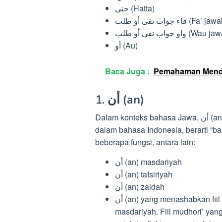
حتى (Hatta)
 جواب نفى أو طلب
جواب نفى أو طلب
أو (Au)
Baca Juga :
Pemahaman Menda
1. أن (an)
Dalam konteks bahasa Jawa, أن (an) memiliki makna “yentho” atau jika diterjemahkan ke
dalam bahasa Indonesia, berarti “bahwa”. Da
beberapa fungsi, antara lain:
أن (an) masdariyah
أن (an) tafsiriyah
أن (an) zaidah
أن (an) yang menashabkan fiil mudhori’, termasuk dalam kategori أن (an)
masdariyah. Fiil mudhori’ yang menerima pe