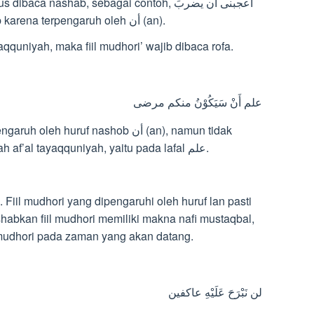
aca nashab, sebagai contoh, أعجبنى أن يضربَ
زيد. Lafal يضربَ dibaca nashab karena terpengaruh oleh أن (an).
al tayaqquniyah, maka fiil mudhori’ wajib dibaca rofa.
علم أَنْ سَيَكُوْنُ منكم مرضى
dibaca nashab karena terletak setelah af’al tayaqquniyah, yaitu pada lafal علم.
mudhori pada zaman yang akan datang.
لن نَبْرَحَ عَلَيْهِ عاكفين