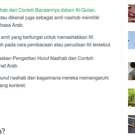
shab dan Contoh Bacaannya dalam Al-Quran.
au dikenal juga sebagai amil nashob memiliki
ahasa Arab.
amil yang berfungsi untuk menashabkan fiil
 pada cara pembacaan atau penulisan fiil tersebut.
elaskan Pengertian Huruf Nashab dan Contoh
at Arab.
ep huruf nashab dan bagaimana mereka memengaruhi
yang konkret.
b?