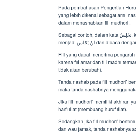
Pada pembahasan Pengertian Huruf
yang lebih dikenal sebagai amil na
dalam menashabkan fiil mudhori’.
Sebagai contoh, dalam kata يَجْلِسُ, ketika huruf nashob لَنْ ditambahkan, fiil mudhori’nya
menjadi لَنْ يَجْلِسَ dan dibac
Fiil yang dapat menerima pengaruh h
karena fiil amar dan fiil madhi terma
tidak akan berubah).
Tanda nashab pada fiil mudhori’ berva
maka tanda nashabnya menggunaka
Jika fiil mudhori’ memiliki akhira
harfi illat (membuang huruf illat).
Sedangkan jika fiil mudhori’ berte
dan wau jamak, tanda nashabnya a