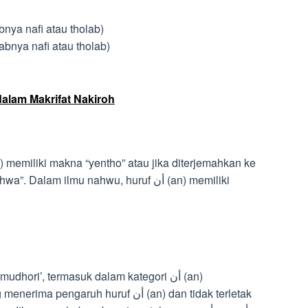
فاء (Fa’ jawabnya nafi atau tholab)
واو  (Wau jawabnya nafi atau tholab)
lam Makrifat Nakiroh
lam ilmu nahwu, huruf أن (an) memiliki
ngaruh huruf أن (an) dan tidak terletak