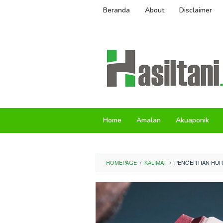
Skip
Beranda
About
Disclaimer
to
content
Home
Amalan
Akuaponik
HOMEPAGE
/
KALIMAT
/
PENGERTIAN HUR