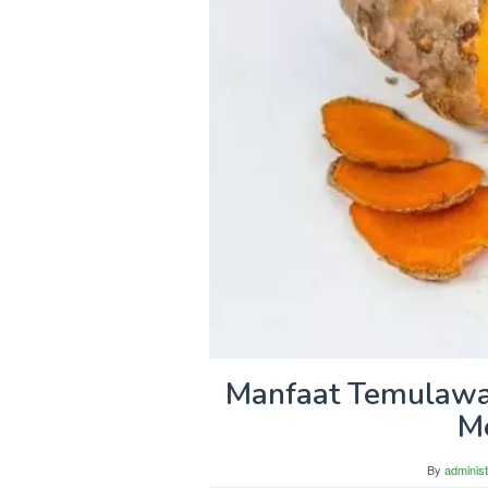
Manfaat Temulawa
M
By
administ