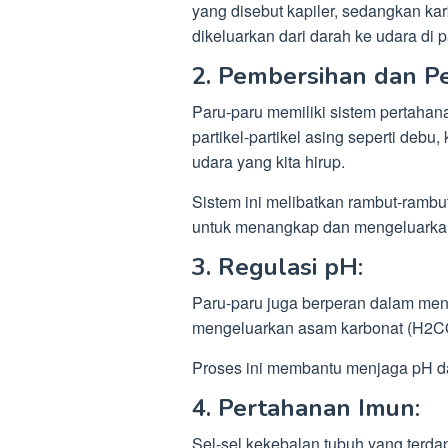
yang disebut kapiler, sedangkan ka
dikeluarkan dari darah ke udara di 
2. Pembersihan dan P
Paru-paru memiliki sistem pertahan
partikel-partikel asing seperti de
udara yang kita hirup.
Sistem ini melibatkan rambut-rambut
untuk menangkap dan mengeluarkan p
3. Regulasi pH
:
Paru-paru juga berperan dalam me
mengeluarkan asam karbonat (H2CO
Proses ini membantu menjaga pH dar
4. Pertahanan Imun
:
Sel-sel kekebalan tubuh yang terda