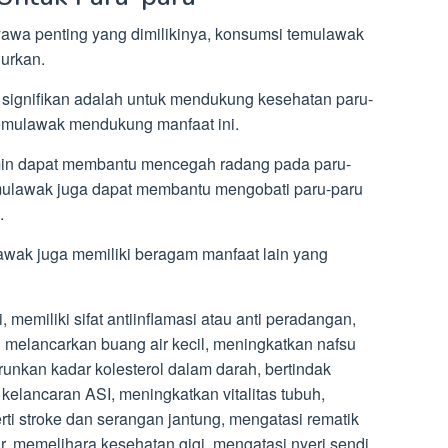
awa penting yang dimilikinya, konsumsi temulawak
jurkan.
 signifikan adalah untuk mendukung kesehatan paru-
emulawak mendukung manfaat ini.
min dapat membantu mencegah radang pada paru-
temulawak juga dapat membantu mengobati paru-paru
.
awak juga memiliki beragam manfaat lain yang
 memiliki sifat antiinflamasi atau anti peradangan,
u melancarkan buang air kecil, meningkatkan nafsu
nkan kadar kolesterol dalam darah, bertindak
elancaran ASI, meningkatkan vitalitas tubuh,
i stroke dan serangan jantung, mengatasi rematik
, memelihara kesehatan gigi, mengatasi nyeri sendi,