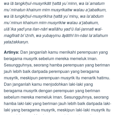
wa lā tangkiḥul-musyrikāti ḥattā yu`minn, wa la`amatum
mu`minatun khairum mim musyrikatiw walau a’jabatkum,
wa lā tungkiḥul-musyrikīna ḥattā yu`minụ, wa la’abdum
mu`minun khairum mim musyrikiw walau a’jabakum,
ulā`ika yad’ụna ilan-nāri wallāhu yad’ū ilal-jannati wal-
magfirati bi`iżnih, wa yubayyinu āyātihī lin-nāsi la’allahum
yatażakkarụn.
Artinya:
Dan janganlah kamu menikahi perempuan yang
beragama musyrik sebelum mereka memeluk iman.
Sesungguhnya, seorang hamba perempuan yang beriman
jauh lebih baik daripada perempuan yang beragama
musyrik, meskipun perempuan musyrik itu menarik hatimu.
Dan janganlah kamu menjodohkan laki-laki yang
beragama musyrik dengan perempuan yang beriman
sebelum mereka memeluk iman. Sesungguhnya, seorang
hamba laki-laki yang beriman jauh lebih baik daripada laki-
laki yang beragama musyrik, meskipun laki-laki musyrik itu