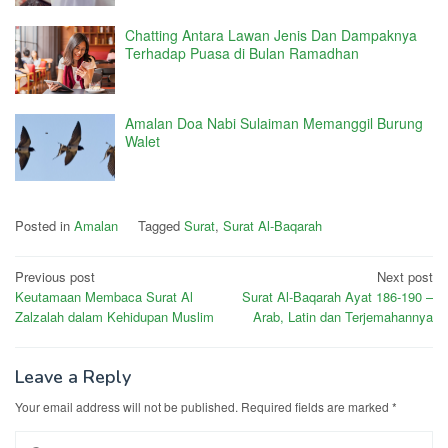
Chatting Antara Lawan Jenis Dan Dampaknya
Terhadap Puasa di Bulan Ramadhan
Amalan Doa Nabi Sulaiman Memanggil Burung
Walet
Posted in
Amalan
Tagged
Surat
,
Surat Al-Baqarah
Post
Previous post
Next post
Keutamaan Membaca Surat Al
Surat Al-Baqarah Ayat 186-190 –
navigation
Zalzalah dalam Kehidupan Muslim
Arab, Latin dan Terjemahannya
Leave a Reply
Your email address will not be published.
Required fields are marked
*