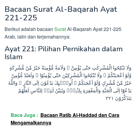
Bacaan Surat Al-Baqarah Ayat
221-225
Berikut adalah bacaan
Surat
Al-Baqarah Ayat 221-225
Arab, latin dan terjemahannya:
Ayat 221: Pilihan Pernikahan dalam
Islam
وَلَا تَنْكِحُوا الْمُشْرِكٰتِ حَتّٰى يُؤْمِنَّ ۗ وَلَاَمَةٌ مُّؤْمِنَةٌ خَيْرٌ مِّنْ مُّشْرِكَةٍ
وَّلَوْ اَعْجَبَتْكُمْ ۚ وَلَا تُنْكِحُوا الْمُشْرِكِيْنَ حَتّٰى يُؤْمِنُوْا ۗ وَلَعَبْدٌ مُّؤْمِنٌ
خَيْرٌ مِّنْ مُّشْرِكٍ وَّلَوْ اَعْجَبَكُمْ ۗ اُولٰۤىِٕكَ يَدْعُوْنَ اِلَى النَّارِ ۖ وَاللّٰهُ
يَدْعُوْٓا اِلَى الْجَنَّةِ وَالْمَغْفِرَةِ بِاِذْنِهٖۚ وَيُبَيِّنُ اٰيٰتِهٖ لِلنَّاسِ لَعَلَّهُمْ
يَتَذَكَّرُوْنَ ٢٢١
Baca Juga :
Bacaan Ratib Al-Haddad dan Cara
Mengamalkannya