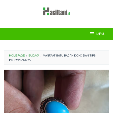
Skip
to
content
MENU
HOMEPAGE
/
BUDAYA
/
MANFAAT BATU BACAN DOKO DAN TIPS
PERAWATANNYA