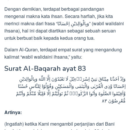
Dengan demikian, terdapat berbagai pandangan
mengenai makna kata ihsan. Secara harfiah, jika kita
merinci makna dari frasa “وَبِالْوَالِدَيْنِ اِحْسَانًا” (wabil walidaini
ihsana), hal ini dapat diartikan sebagai sebuah seruan
untuk berbuat baik kepada kedua orang tua.
Dalam Al-Quran, terdapat empat surat yang mengandung
kalimat “wabil walidaini ihsana,” yaitu:
Surat Al-Baqarah ayat 83
وَاِذْ اَخَذْنَا مِيْثَاقَ بَنِيْٓ اِسْرَاۤءِيْلَ لَا تَعْبُدُوْنَ اِلَّا اللّٰهَ وَبِالْوَالِدَيْنِ
اِحْسَانًا وَّذِى الْقُرْبٰى وَالْيَتٰمٰى وَالْمَسٰكِيْنِ وَقُوْلُوْا لِلنَّاسِ حُسْنًا
وَّاَقِيْمُوا الصَّلٰوةَ وَاٰتُوا الزَّكٰوةَۗ ثُمَّ تَوَلَّيْتُمْ اِلَّا قَلِيْلًا مِّنْكُمْ وَاَنْتُمْ
مُّعْرِضُوْنَ ٨٣
Artinya:
(Ingatlah) ketika Kami mengambil perjanjian dari Bani