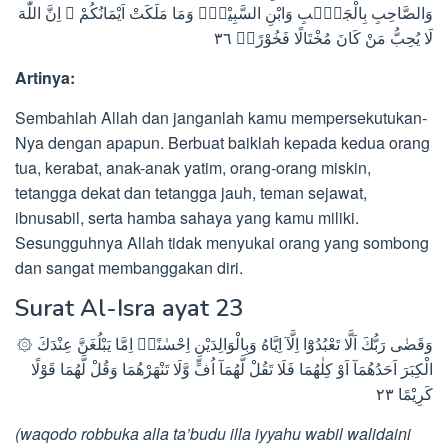
وَالصَّاحِبِ بِالْجَنْۢبِ وَابْنِ السَّبِيْلِۙ وَمَا مَلَكَتْ اَيْمَانُكُمْ ۗ اِنَّ اللّٰهَ
لَا يُحِبُّ مَنْ كَانَ مُخْتَالًا فَخُوْرًاۙ ٣٦
Artinya:
Sembahlah Allah dan janganlah kamu mempersekutukan-
Nya dengan apapun. Berbuat baiklah kepada kedua orang
tua, kerabat, anak-anak yatim, orang-orang miskin,
tetangga dekat dan tetangga jauh, teman sejawat,
ibnusabil, serta hamba sahaya yang kamu miliki.
Sesungguhnya Allah tidak menyukai orang yang sombong
dan sangat membanggakan diri.
Surat Al-Isra ayat 23
۞ وَقَضٰى رَبُّكَ اَلَّا تَعْبُدُوْٓا اِلَّآ اِيَّاهُ وَبِالْوَالِدَيْنِ اِحْسٰنًاۗ اِمَّا يَبْلُغَنَّ عِنْدَكَ
الْكِبَرَ اَحَدُهُمَآ اَوْ كِلٰهُمَا فَلَا تَقُلْ لَّهُمَآ اُفٍّ وَّلَا تَنْهَرْهُمَا وَقُلْ لَّهُمَا قَوْلًا
كَرِيْمًا ٢٣
(waqodo robbuka alla ta’budu illa iyyahu wabil walidaini