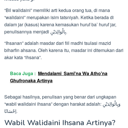
“Bil walidaini” memiliki arti kedua orang tua, di mana
“walidaini” merupakan isim tatsniyah. Ketika berada di
dalam jar (kasus) karena kemasukan huruf ba’ huruf jar,
penulisannya menjadi بِالْوَالِدَيْنِ.
“Ihsanan” adalah masdar dari fiil madhi tsulasi mazid
biharfin ahsana. Oleh karena itu, masdar ini ditemukan dari
akar kata “ihsana”.
Baca Juga :
Mendalami Sami'na Wa Atho'na
Ghufronaka Artinya
Sebagai hasilnya, penulisan yang benar dari ungkapan
“wabil walidaini ihsana” dengan harakat adalah: وَبِالْوَالِدَيْنِ
اِحْسَانًا.
Wabil Walidaini Ihsana Artinya?