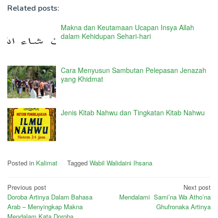
Related posts:
Makna dan Keutamaan Ucapan Insya Allah
dalam Kehidupan Sehari-hari
Cara Menyusun Sambutan Pelepasan Jenazah
yang Khidmat
Jenis Kitab Nahwu dan Tingkatan Kitab Nahwu
Posted in
Kalimat
Tagged
Wabil Walidaini Ihsana
Post
Previous post
Next post
Doroba Artinya Dalam Bahasa
Mendalami Sami’na Wa Atho’na
navigation
Arab – Menyingkap Makna
Ghufronaka Artinya
Mendalam Kata Doroba