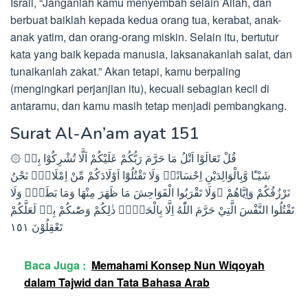
Israil, “Janganlah kamu menyembah selain Allah, dan
berbuat baiklah kepada kedua orang tua, kerabat, anak-
anak yatim, dan orang-orang miskin. Selain itu, bertutur
kata yang baik kepada manusia, laksanakanlah salat, dan
tunaikanlah zakat.” Akan tetapi, kamu berpaling
(mengingkari perjanjian itu), kecuali sebagian kecil di
antaramu, dan kamu masih tetap menjadi pembangkang.
Surat Al-An’am ayat 151
۞ قُلْ تَعَالَوْا اَتْلُ مَا حَرَّمَ رَبُّكُمْ عَلَيْكُمْ اَلَّا تُشْرِكُوْا بِهٖ
شَيْـًٔا وَّبِالْوَالِدَيْنِ اِحْسَانًاۚ وَلَا تَقْتُلُوْٓا اَوْلَادَكُمْ مِّنْ اِمْلَاقٍۗ نَحْنُ
نَرْزُقُكُمْ وَاِيَّاهُمْ ۚوَلَا تَقْرَبُوا الْفَوَاحِشَ مَا ظَهَرَ مِنْهَا وَمَا بَطَنَۚ وَلَا
تَقْتُلُوا النَّفْسَ الَّتِيْ حَرَّمَ اللّٰهُ اِلَّا بِالْحَقِّۗ ذٰلِكُمْ وَصّٰىكُمْ بِهٖ لَعَلَّكُمْ
تَعْقِلُوْنَ ١٥١
Baca Juga :
Memahami Konsep Nun Wiqoyah
dalam Tajwid dan Tata Bahasa Arab