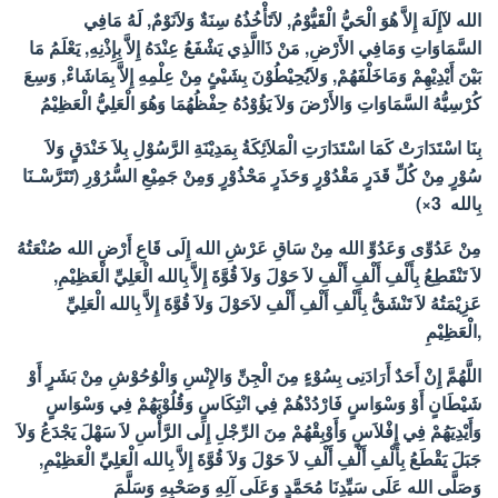
الله لآإِلَهَ إِلاَّ هُوَ الْحَيُّ الْقَيُّوْمُ, لاَتَأْخُذُهُ سِنَةٌ وَلاَنَوْمٌ, لَهُ مَافِي
السَّمَاوَاتِ وَمَافِي الأَرْضِ, مَنْ ذَاالَّذِي يَشْفَعُ عِنْدَهُ إِلاَّ بِإِذْنِهِ, يَعْلَمُ مَا
بَيْنَ أَيْدِيْهِمْ وَمَاخَلْفَهُمْ, وَلاَيُحِيْطُوْنَ بِشَيْئٍ مِنْ عِلْمِهِ إِلاَّ بِمَاشَاءْ, وَسِعَ
كُرْسِيُّهُ السَّمَاوَاتِ وَالأَرْضَ وَلاَ يَؤُوْدُهُ حِفْظُهُمَا وَهُوَ الْعَلِيُّ الْعَظِيْمُ
بِنَا اسْتَدَارَتْ كَمَا اسْتَدَارَتِ الْمَلاَئِكَةُ بِمَدِيْنَةِ الرَّسُوْلِ بِلاَ خَنْدَقٍ وَلاَ
سُوْرٍ مِنْ كُلِّ قَدَرٍ مَقْدُوْرٍ وَحَذَرٍ مَحْذُوْرٍ وَمِنْ جَمِيْعِ السُّرُوْرِ (تَتَرَّسْـنَا
بِالله 3×)
مِنْ عَدُوِّى وَعَدُوِّ الله مِنْ سَاقِ عَرْشِ الله إِلَى قَاعِ أَرْضِ الله صُنْعَتُهُ
لاَ تَنْقَطِعُ بِأَلْفِ أَلْفِ أَلْفِ لاَ حَوْلَ وَلاَ قُوَّةَ إِلاَّ بِالله الْعَلِيِّ الْعَظِيْمِ,
عَزِيْمَتُهُ لاَ تَنْشَقُّ بِأَلْفِ أَلْفِ أَلْفِ لاَحَوْلَ وَلاَ قُوَّةَ إِلاَّ بِالله الْعَلِيِّ
الْعَظِيْمِ,
اللَّهُمَّ إِنْ أَحَدٌ أَرَادَنِى بِسُوْءٍ مِنَ الْجِنِّ وَالإِنْسِ وَالْوُحُوْشِ مِنْ بَشَرٍ أَوْ
شَيْطَانٍ أَوْ وَسْوَاسٍ فَارْدُدْهُمْ فِي انْتِكَاسٍ وَقُلُوْبَهُمْ فِي وَسْوَاسٍ
وَأَيْدِيَهُمْ فِي إِفْلاَسٍ وَأَوْبِقْهُمْ مِنَ الرِّجْلِ إِلَى الرَّأْسِ لاَ سَهْلَ يَجْدَعُ وَلاَ
جَبَلَ يَقْطَعُ بِأَلْفِ أَلْفِ أَلْفِ لاَ حَوْلَ وَلاَ قُوَّةَ إِلاَّ بِالله الْعَلِيِّ الْعَظِيْمِ,
وَصَلَّى الله عَلَى سَيِّدِنَا مُحَمَّدٍ وَعَلَى آلِهِ وَصَحْبِهِ وَسَلَّمَ