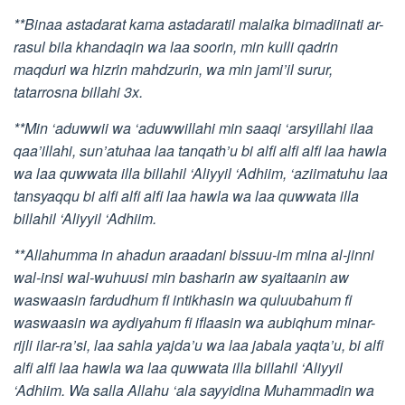
**Binaa astadarat kama astadaratil malaika bimadiinati ar-
rasul bila khandaqin wa laa soorin, min kulli qadrin
maqduri wa hizrin mahdzurin, wa min jami’il surur,
tatarrosna billahi 3x.
**Min ‘aduwwii wa ‘aduwwillahi min saaqi ‘arsyillahi ilaa
qaa’illahi, sun’atuhaa laa tanqath’u bi alfi alfi alfi laa hawla
wa laa quwwata illa billahil ‘Aliyyil ‘Adhiim, ‘aziimatuhu laa
tansyaqqu bi alfi alfi alfi laa hawla wa laa quwwata illa
billahil ‘Aliyyil ‘Adhiim.
**Allahumma in ahadun araadani bissuu-im mina al-jinni
wal-insi wal-wuhuusi min basharin aw syaitaanin aw
waswaasin fardudhum fi intikhasin wa quluubahum fi
waswaasin wa aydiyahum fi iflaasin wa aubiqhum minar-
rijli ilar-ra’si, laa sahla yajda’u wa laa jabala yaqta’u, bi alfi
alfi alfi laa hawla wa laa quwwata illa billahil ‘Aliyyil
‘Adhiim. Wa salla Allahu ‘ala sayyidina Muhammadin wa