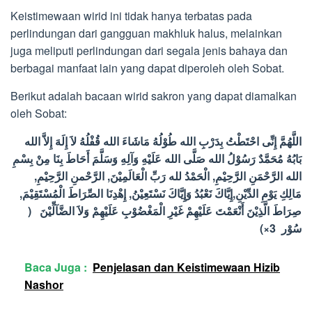
Keistimewaan wirid ini tidak hanya terbatas pada
perlindungan dari gangguan makhluk halus, melainkan
juga meliputi perlindungan dari segala jenis bahaya dan
berbagai manfaat lain yang dapat diperoleh oleh Sobat.
Berikut adalah bacaan wirid sakron yang dapat diamalkan
oleh Sobat:
اللَّهُمَّ إِنِّى احْتَطْتُ بِدَرْبِ الله طُوْلُهُ مَاشَاءَ الله قُفْلُهُ لاَ إِلَهَ إِلاَّ الله
بَابُهُ مُحَمَّدٌ رَسُوْلُ الله صَلَّى الله عَلَيْهِ وَآلِهِ وَسَلَّمَ أَحَاطَ بِنَا مِنْ بِسْمِ
الله الرَّحْمَنِ الرَّحِيْمِ, الْحَمْدُ لله رَبِّ الْعَالَمِيْنَ, الرَّحْمنِ الرَّحِيْمِ,
مَالِكِ يَوْمِ الدِّيْنِ,إِيَّاكَ نَعْبُدُ وَإِيَّاكَ نَسْتَعِيْنُ, إِهْدِنَا الصِّرَاطَ الْمُسْتَقِيْمَ,
صِرَاطَ الَّذِيْنَ أَنْعَمْتَ عَلَيْهِمْ غَيْرِ الْمَغْضُوْبِ عَلَيْهِمْ وَلاَ الضَّآلِّيْنَ (
سُوْر 3×)
Baca Juga :
Penjelasan dan Keistimewaan Hizib
Nashor