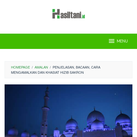
Skip
to
content
MENU
HOMEPAGE
/
AMALAN
/
PENJELASAN, BACAAN, CARA
MENGAMALKAN DAN KHASIAT HIZIB SAKRON