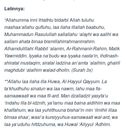
Latinnya:
“
Allahumma inni ihtathtu bidarbi Allah
tuluhu
mashaa’allahu qufluhu, laa ilaha illallah baabuhu,
Muhammadun Rasulullah sallallahu ‘alayhi wa aalihi wa
sallam ahata binaa bismillahirrahmanirrahim.
Alhamdulillahi Rabbil ‘alamin, Ar-Rahmanir-Rahim, Malik
Yawmiddin. Iyyaka na’budu wa iyyaka nasta’in, ihdinash-
shiratal mustaqim, siratal ladzina an’amta ‘alaihim, ghairil
maghdubi ‘alaihim walad-dholin. (Surah 3x)
**Allahu laa ilaha illa Huwa, Al-Hayyul Qayyum. La
ta’khudhuhu sinatun wa laa nawm, lahu maa fis-
samaawaati wa maa fil-ard. Man dzalladzii yasyfa’u
‘indahu illa bi-idznih, ya’lamu maa baina aidiihim wa maa
khalfahum, wa laa yuhiithuuna bishai’in min ‘ilmihii illaa
bimaa shaa’, wasi’a kursiyyuhus-samawaati wal-ard, wa
laa ya’uduhu hifdzuhuma, wa Huwal ‘Aliyyul ‘Adhiim.