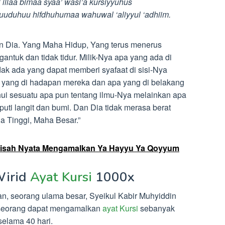
ii illaa bimaa syaa’ wasi’a kursiyyuhus
uuduhuu hifdhuhumaa wahuwal ‘aliyyul ‘adhiim.
lain Dia. Yang Maha Hidup, Yang terus menerus
ntuk dan tidak tidur. Milik-Nya apa yang ada di
dak ada yang dapat memberi syafaat di sisi-Nya
a yang di hadapan mereka dan apa yang di belakang
ui sesuatu apa pun tentang ilmu-Nya melainkan apa
uti langit dan bumi. Dan Dia tidak merasa berat
 Tinggi, Maha Besar.”
- Kisah Nyata Mengamalkan Ya Hayyu Ya Qoyyum
Wirid
Ayat Kursi
1000x
n, seorang ulama besar, Syeikul Kabir Muhyiddin
eseorang dapat mengamalkan
ayat Kursi
sebanyak
selama 40 hari.