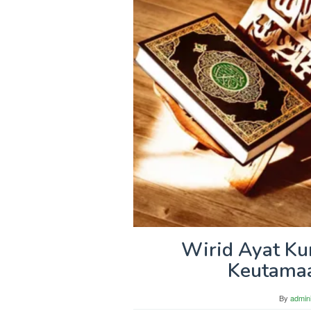
Wirid Ayat Ku
Keutamaa
By
admini