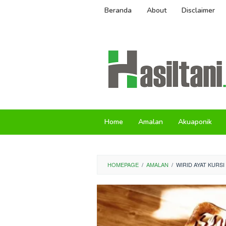
Skip
Beranda
About
Disclaimer
to
content
Home
Amalan
Akuaponik
HOMEPAGE
/
AMALAN
/
WIRID AYAT KURS