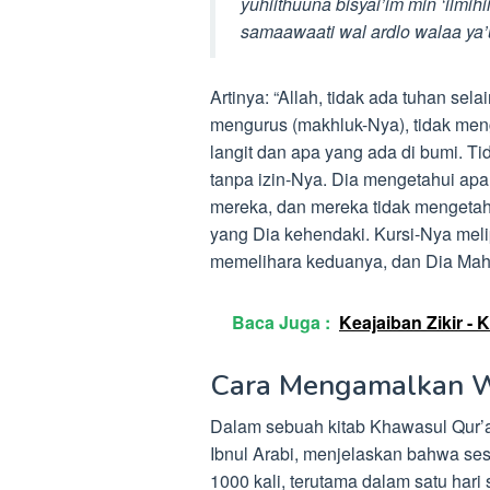
yuhiithuuna bisyai’im min ‘ilmih
samaawaati wal ardlo walaa ya’
Artinya: “Allah, tidak ada tuhan se
mengurus (makhluk-Nya), tidak menga
langit dan apa yang ada di bumi. Ti
tanpa izin-Nya. Dia mengetahui ap
mereka, dan mereka tidak mengetah
yang Dia kehendaki. Kursi-Nya melip
memelihara keduanya, dan Dia Maha
Baca Juga :
Keajaiban Zikir 
Cara Mengamalkan 
Dalam sebuah kitab Khawasul Qur’a
Ibnul Arabi, menjelaskan bahwa s
1000 kali, terutama dalam satu hari 