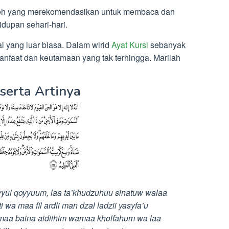
leh yang merekomendasikan untuk membaca dan
dupan sehari-hari.
al yang luar biasa. Dalam wirid
Ayat Kursi
sebanyak
anfaat dan keutamaan yang tak terhingga. Marilah
serta Artinya
ayyul qoyyuum, laa ta’khudzuhuu sinatuw walaa
a maa fil ardli man dzal ladzii yasyfa’u
u maa baina aidiihim wamaa kholfahum wa laa