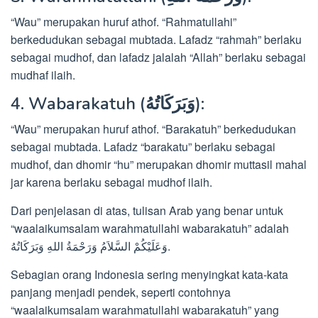
“Wau” merupakan huruf athof. “Rahmatullahi”
berkedudukan sebagai mubtada. Lafadz “rahmah” berlaku
sebagai mudhof, dan lafadz jalalah “Allah” berlaku sebagai
mudhaf ilaih.
4. Wabarakatuh (وَبَرَكَاتُهُ):
“Wau” merupakan huruf athof. “Barakatuh” berkedudukan
sebagai mubtada. Lafadz “barakatu” berlaku sebagai
mudhof, dan dhomir “hu” merupakan dhomir muttasil mahal
jar karena berlaku sebagai mudhof ilaih.
Dari penjelasan di atas, tulisan Arab yang benar untuk
“waalaikumsalam warahmatullahi wabarakatuh” adalah
وَعَلَيْكُمْ السَّلاَمُ وَرَحْمَةُ اللهِ وَبَرَكَاتُهُ.
Sebagian orang Indonesia sering menyingkat kata-kata
panjang menjadi pendek, seperti contohnya
“waalaikumsalam warahmatullahi wabarakatuh” yang