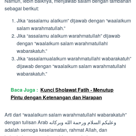
Namun, lebih baiknya, menjawab salam dengan tambahan
sebagai berikut:
Jika “assalamu alaikum” dijawab dengan “waalaikum
salam warahmatullah.”
Jika “assalamu alaikum warahmatullah” dijawab
dengan “waalaikum salam warahmatullahi
wabarakatuh.”
Jika “assalamualaikum warahmatullahi wabarakatuh”
dijawab dengan “waalaikum salam warahmatullahi
wabarakatuh.”
Baca Juga :
Kunci Sholawat Fatih - Menutup
Pintu dengan Ketenangan dan Harapan
Arti dari “waalaikum salam warahmatullahi wabarakatuh”
dengan tulisan Arab وعليكم السلام ورحمة الله وبركاته
adalah semoga keselamatan, rahmat Allah, dan