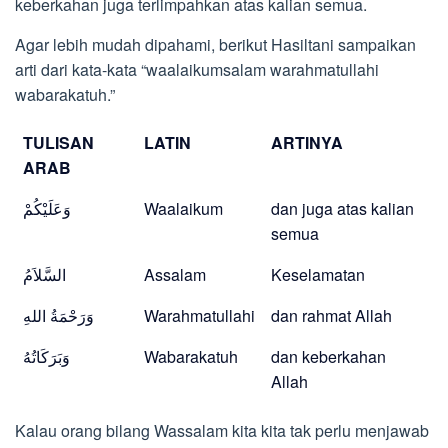
keberkahan juga terlimpahkan atas kalian semua.
Agar lebih mudah dipahami, berikut Hasiltani sampaikan
arti dari kata-kata “waalaikumsalam warahmatullahi
wabarakatuh.”
TULISAN
LATIN
ARTINYA
ARAB
وَعَلَيْكُمْ
Waalaikum
dan juga atas kalian
semua
السَّلاَمُ
Assalam
Keselamatan
وَرَحْمَةُ اللهِ
Warahmatullahi
dan rahmat Allah
وَبَرَكَاتُهُ
Wabarakatuh
dan keberkahan
Allah
Kalau orang bilang Wassalam kita kita tak perlu menjawab