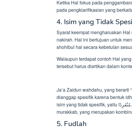
Ketika Hal fokus pada penggambara
pada pengklarifikasian yang berkait
4. Isim yang Tidak Spesi
Syarat keempat mengharuskan Hal unt
nakirah. Hal ini bertujuan untuk me
shohibul hal secara kebetulan sesu
Walaupun terdapat contoh Hal yang 
tersebut harus diartikan dalam kontek
Ja’a Zaidun wahdahu, yang berarti “
dianggap spesifik karena bentuk idh
isim yang tidak spesifik, yaitu مُنْفَرِدًا. Selain itu, “wahdahu” juga dapat disebut sebagai
murakkab, yang merupakan kombinasi
5. Fudlah