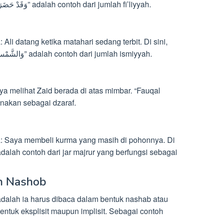
Di sini, “waqad hadhara وَقَدْ حَضَرَ الْقَوْمُ” adalah contoh dari jumlah fi’liyyah.
“wassyamsu thali’atun وَالشَّمْسُ طَالِعَةٌ” adalah contoh dari jumlah ismiyyah.
فَوْق” di sini digunakan sebagai dzaraf.
n Nashob
l adalah ia harus dibaca dalam bentuk nashab atau
entuk eksplisit maupun implisit. Sebagai contoh