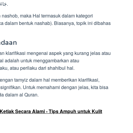
dalam i’rob implisit nashab: جَاءَ عَلِيٌ بَاكٍ.
 nashob, maka Hal termasuk dalam kategori
a dalam bentuk nashab). Biasanya, topik ini dibahas
adaan
n klarifikasi mengenai aspek yang kurang jelas atau
Hal adalah untuk menggambarkan atau
ku, atau perilaku dari shahibul hal.
ngan tamyiz dalam hal memberikan klarifikasi,
ignifikan. Untuk memahami dengan jelas, kita bisa
da dalam al Quran.
etiak Secara Alami - Tips Ampuh untuk Kulit