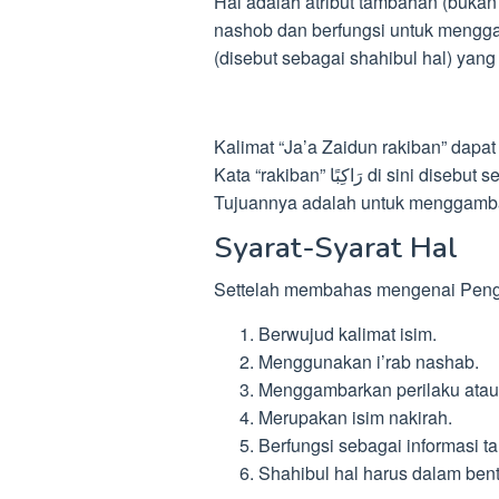
Hal adalah atribut tambahan (bukan 
nashob dan berfungsi untuk menggamb
(disebut sebagai shahibul hal) yang
Kalimat “Ja’a Zaidun rakiban” dapat
Kata “rakiban” رَاكِبًا di sini disebut sebagai hal, yang diberikan penekanan nashob.
Tujuannya adalah untuk menggamba
Syarat-Syarat Hal
Settelah membahas mengenai Pengertia
Berwujud kalimat isim.
Menggunakan i’rab nashab.
Menggambarkan perilaku atau
Merupakan isim nakirah.
Berfungsi sebagai informasi 
Shahibul hal harus dalam bentu