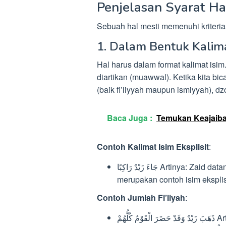
Penjelasan Syarat Ha
Sebuah hal mesti memenuhi kriteria 
1. Dalam Bentuk Kalima
Hal harus dalam format kalimat isim.
diartikan (muawwal). Ketika kita bic
(baik fi’liyyah maupun ismiyyah), dz
Baca Juga :
Temukan Keajaiba
Contoh Kalimat Isim Eksplisit
:
جَاءَ زَيْدٌ رَاكِبًا Artinya: Zaid datang sambil berkendara. Di sini, “rakiban رَاكِبًا”
merupakan contoh isim eksplis
Contoh Jumlah Fi’liyah
:
ذَهَبَ زَيْدٌ وَقَدْ حَضَرَ الْقَوْمُ كُلُّهُمْ Artinya: Zaid pergi, padahal semua orang telah datang.