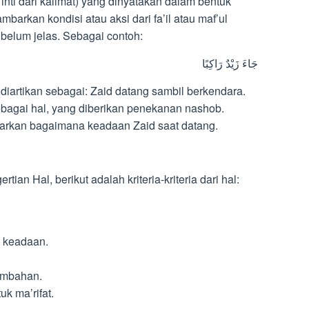
inti dari kalimat) yang dinyatakan dalam bentuk
arkan kondisi atau aksi dari fa’il atau maf’ul
 belum jelas. Sebagai contoh:
جَاءَ زَيْدٌ رَاكِبًا
 diartikan sebagai: Zaid datang sambil berkendara.
rkan bagaimana keadaan Zaid saat datang.
n Hal, berikut adalah kriteria-kriteria dari hal:
 keadaan.
tambahan.
k ma’rifat.