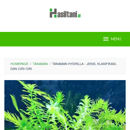
Skip
to
content
MENU
HOMEPAGE
/
TANAMAN
/
TANAMAN HYDRILLA - JENIS, KLASIFIKASI,
DAN CIRI-CIRI