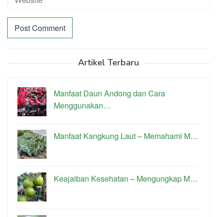
Artikel Terbaru
Manfaat Daun Andong dan Cara
Menggunakan…
Manfaat Kangkung Laut – Memahami M…
Keajaiban Kesehatan – Mengungkap M…