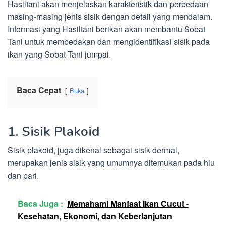
Hasiltani akan menjelaskan karakteristik dan perbedaan
masing-masing jenis sisik dengan detail yang mendalam.
Informasi yang Hasiltani berikan akan membantu Sobat
Tani untuk membedakan dan mengidentifikasi sisik pada
ikan yang Sobat Tani jumpai.
Baca Cepat
Buka
1. Sisik Plakoid
Sisik plakoid, juga dikenal sebagai sisik dermal,
merupakan jenis sisik yang umumnya ditemukan pada hiu
dan pari.
Baca Juga :
Memahami Manfaat Ikan Cucut -
Kesehatan, Ekonomi, dan Keberlanjutan