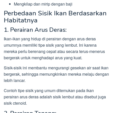
Mengkilap dan mirip dengan baji
Perbedaan Sisik Ikan Berdasarkan
Habitatnya
1. Perairan Arus Deras:
Ikan-ikan yang hidup di perairan dengan arus deras
umumnya memiliki tipe sisik yang lembut. Ini karena
mereka perlu berenang cepat atau secara terus-menerus
bergerak untuk menghadapi arus yang kuat.
Sisik-sisik ini membantu mengurangi gesekan air saat ikan
bergerak, sehingga memungkinkan mereka melaju dengan
lebih lancar.
Contoh tipe sisik yang umum ditemukan pada ikan
perairan arus deras adalah sisik lembut atau disebut juga
sisik ctenoid.