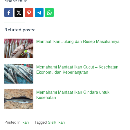
Share this:
Related posts:
Manfaat Ikan Julung dan Resep Masakannya
Memahami Manfaat Ikan Cucut – Kesehatan,
Ekonomi, dan Keberlanjutan
Memahami Manfaat Ikan Gindara untuk
Kesehatan
Posted in
Ikan
Tagged
Sisik Ikan