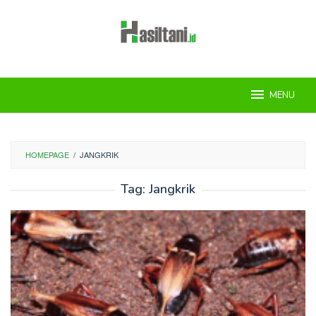
Skip
to
content
MENU
HOMEPAGE
/
JANGKRIK
Tag:
Jangkrik