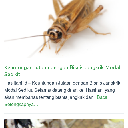
Keuntungan Jutaan dengan Bisnis Jangkrik Modal
Sedikit
Hasiltani.id – Keuntungan Jutaan dengan Bisnis Jangkrik
Modal Sedikit. Selamat datang di artikel Hasiltani yang
akan membahas tentang bisnis jangkrik dan
| Baca
Selengkapnya…