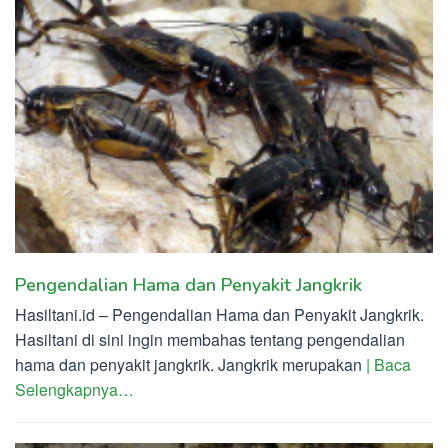
Pengendalian Hama dan Penyakit Jangkrik
Hasiltani.id – Pengendalian Hama dan Penyakit Jangkrik.
Hasiltani di sini ingin membahas tentang pengendalian
hama dan penyakit jangkrik. Jangkrik merupakan
| Baca
Selengkapnya…