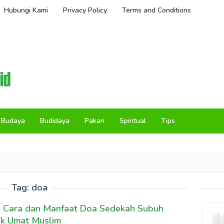
Hubungi Kami
Privacy Policy
Terms and Conditions
Budaya
Budidaya
Pakan
Spiritual
Tips
Tag:
doa
a Cara dan Manfaat Doa Sedekah Subuh
uk Umat Muslim