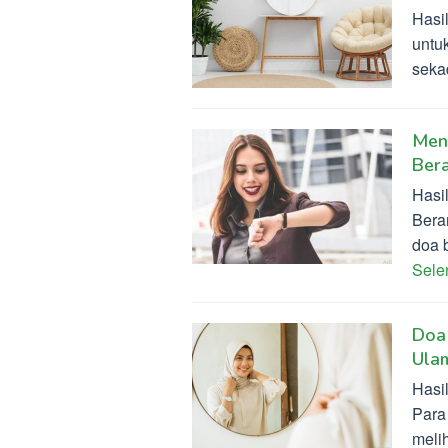
Hasi
untu
seka
Men
Bera
Hasi
Beran
doa 
Sel
Doa 
Ula
Hasi
Para 
meli