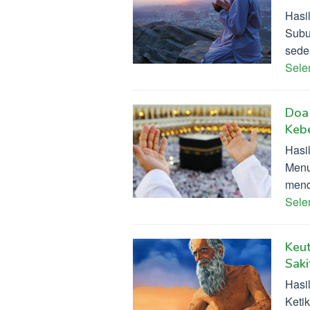
Hasi
Subu
sede
Sel
Doa
Keb
Hasi
Menu
mend
Sel
Keu
Saki
Hasi
Keti