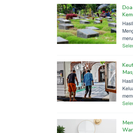
Doa
Kem
Hasi
Meng
meru
Sel
Keu
Masj
Hasi
Kelu
meme
Sel
Memb
Wan