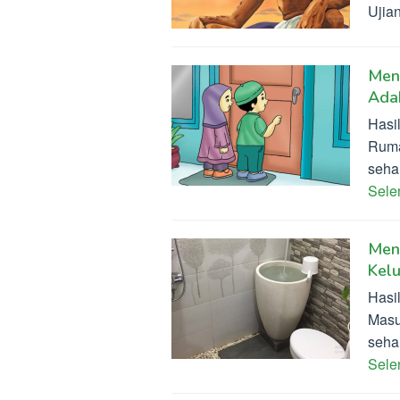
Ujia
Men
Ada
Hasi
Ruma
sehar
Sel
Men
Kel
Hasi
Masu
sehar
Sel