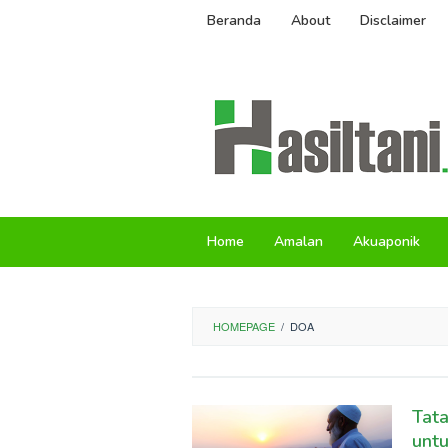
Skip
Beranda
About
Disclaimer
to
content
Home
Amalan
Akuaponik
HOMEPAGE
/
DOA
Tat
unt