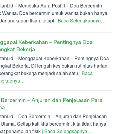
ltani.id – Membuka Aura Positif – Doa Bercermin
k Wanita. Doa bercermin untuk wanita bukan hanya
dar ungkapan lisan, tetapi
| Baca Selengkapnya…
ggapai Keberkahan – Pentingnya Doa
ngkat Bekerja
ltani.id – Menggapai Keberkahan – Pentingnya Doa
gkat Bekerja. Di tengah kesibukan rutinitas harian,
berangkat bekerja menjadi salah satu
| Baca
engkapnya…
Bercermin – Anjuran dan Penjelasan Para
ma
ltani.id – Doa Bercermin – Anjuran dan Penjelasan
Ulama. Setiap kali kita bercermin, kita tidak hanya
hat penampilan fisik
| Baca Selengkapnya…