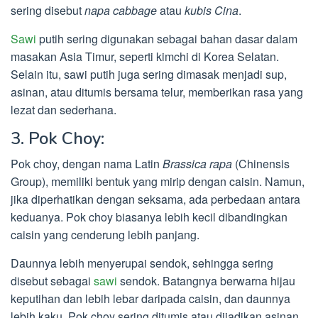
sering disebut
napa cabbage
atau
kubis Cina
.
Sawi
putih sering digunakan sebagai bahan dasar dalam
masakan Asia Timur, seperti kimchi di Korea Selatan.
Selain itu, sawi putih juga sering dimasak menjadi sup,
asinan, atau ditumis bersama telur, memberikan rasa yang
lezat dan sederhana.
3. Pok Choy:
Pok choy, dengan nama Latin
Brassica rapa
(Chinensis
Group), memiliki bentuk yang mirip dengan caisin. Namun,
jika diperhatikan dengan seksama, ada perbedaan antara
keduanya. Pok choy biasanya lebih kecil dibandingkan
caisin yang cenderung lebih panjang.
Daunnya lebih menyerupai sendok, sehingga sering
disebut sebagai
sawi
sendok. Batangnya berwarna hijau
keputihan dan lebih lebar daripada caisin, dan daunnya
lebih kaku. Pok choy sering ditumis atau dijadikan asinan.