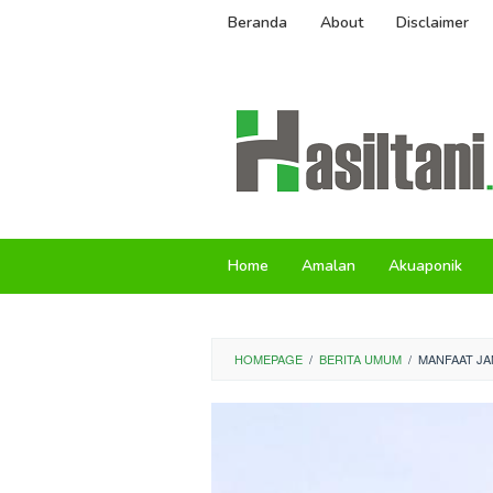
Skip
Beranda
About
Disclaimer
to
content
Home
Amalan
Akuaponik
HOMEPAGE
/
BERITA UMUM
/
MANFAAT JA