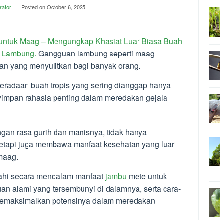
rator
Posted on
October 6, 2025
untuk Maag –
Mengungkap Khasiat Luar Biasa Buah
 Lambung.
Gangguan lambung seperti maag
an yang menyulitkan bagi banyak orang.
beradaan buah tropis yang sering dianggap hanya
nyimpan rahasia penting dalam meredakan gejala
gan rasa gurih dan manisnya, tidak hanya
 tetapi juga membawa manfaat kesehatan yang luar
maag.
lajahi secara mendalam manfaat
jambu
mete untuk
n alami yang tersembunyi di dalamnya, serta cara-
memaksimalkan potensinya dalam meredakan