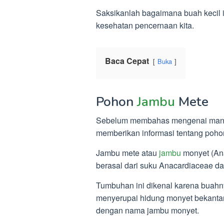
Saksikanlah bagaimana buah kecil
kesehatan pencernaan kita.
Baca Cepat
Buka
Pohon
Jambu
Mete
Sebelum membahas mengenai manfaa
memberikan informasi tentang poho
Jambu mete atau
jambu
monyet (An
berasal dari suku Anacardiaceae dan
Tumbuhan ini dikenal karena buahn
menyerupai hidung monyet bekantan
dengan nama jambu monyet.