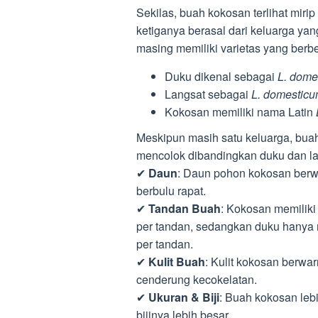
Sekilas, buah kokosan terlihat miri
ketiganya berasal dari keluarga yan
masing memiliki varietas yang berb
Duku dikenal sebagai
L. dome
Langsat sebagai
L. domesticu
Kokosan memiliki nama Latin
Meskipun masih satu keluarga, bua
mencolok dibandingkan duku dan la
✔
Daun
: Daun pohon kokosan berw
berbulu rapat.
✔
Tandan Buah
: Kokosan memiliki
per tandan, sedangkan duku hanya 
per tandan.
✔
Kulit Buah
: Kulit kokosan berwa
cenderung kecokelatan.
✔
Ukuran & Biji
: Buah kokosan lebih
bijinya lebih besar.