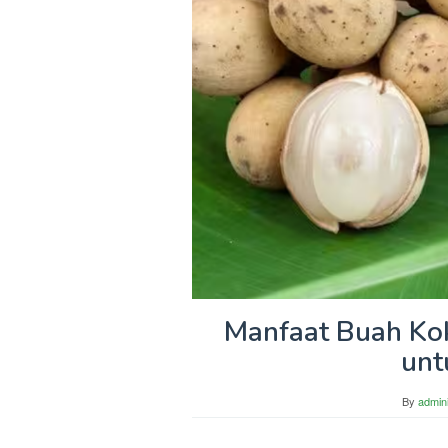
Manfaat Buah Kok
unt
By
admini