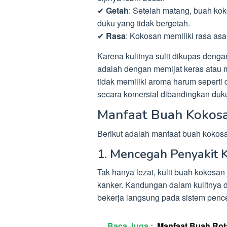
✔
Getah
: Setelah matang, buah k
duku yang tidak bergetah.
✔
Rasa
: Kokosan memiliki rasa asa
Karena kulitnya sulit dikupas deng
adalah dengan memijat keras atau men
tidak memiliki aroma harum seperti 
secara komersial dibandingkan duk
Manfaat Buah Kokos
Berikut adalah manfaat buah kokos
1. Mencegah Penyakit 
Tak hanya lezat, kulit buah kokos
kanker. Kandungan dalam kulitnya d
bekerja langsung pada sistem penc
Baca Juga :
Manfaat Buah Rot