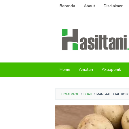
Skip
Beranda
About
Disclaimer
to
content
Home
Amalan
Akuaponik
HOMEPAGE
/
BUAH
/
MANFAAT BUAH KOKO