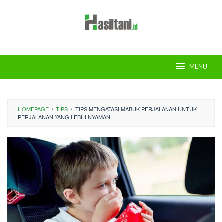
Skip
to
content
MENU
HOMEPAGE
/
TIPS
/
TIPS MENGATASI MABUK PERJALANAN UNTUK
PERJALANAN YANG LEBIH NYAMAN