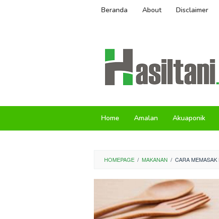
Skip
Beranda
About
Disclaimer
to
content
Home
Amalan
Akuaponik
HOMEPAGE
/
MAKANAN
/
CARA MEMASAK B