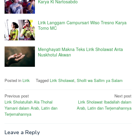
Karya Ki Nartosabdo
Lirik Langgam Campursari Wiso Tresno Karya
Tomo MC
Menghayati Makna Teks Lirik Sholawat Anta
Nuskhotul Akwan
Posted in
Lirik
Tagged
Lirik Sholawat
,
Sholli wa Sallim ya Salam
Post
Previous post
Next post
Lirik Sholatullah Ala Thohal
Lirik Sholawat Ibadallah dalam
navigation
Yamani dalam Arab, Latin dan
Arab, Latin dan Terjemahannya
Terjemahannya
Leave a Reply