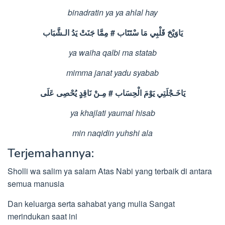
binadratin ya ya ahlal hay
الـشَّبَاب
يَدُ
جَنَتْ
مِمَّا
#
سْتَتَاب
مَا
قَلْبِي
يَاوَيْحَ
ya waiha qalbi ma statab
mimma janat yadu syabab
عَلَى
يُحْصِى
نَاقِدٍ
مِـنْ
#
الْحِسَاب
يَوْمَ
يَاخَـجْلَتِي
ya khajlati yaumal hisab
min naqidin yuhshi ala
Terjemahannya:
Sholli wa salim ya salam Atas Nabi yang terbaik di antara
semua manusia
Dan keluarga serta sahabat yang mulia Sangat
merindukan saat ini