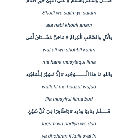
الْاَنَام
خَيْرِ
النَّبِىْ
عَلَى
#
يَاسَلَامْ
وَسَـلِّمْ
صَـــلِّ
Sholli wa salim ya salam
ala nabi khoiril anam
لِّمَى
مُشْــتَاقُ
مَاحَنَّ
#
الْكِرَامْ
وَالصَّحْبِ
وَالْآلِ
wal ali wa shohbil karim
ma hana musytaqul lima
لِـلْمَعْبُوْد
مُشِيْرٌ
اِلَّا
#
الْـــــــوُجُوْد
هَذَا
مَا
وَاللهِ
wallahi ma hadzal wujud
illa musyirul lilma’bud
شَيْئٍ
كُلِّ
فِيْ
يَاظَاهِرًا
#
وَدُوْد
وَنَادِيَا
فَــــقُمْ
faqum wa nadiya wa dud
ya dhohiran fi kulli syai’in