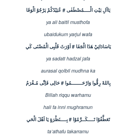
الْوَفَا
يَرْجُوْ
عُبَيْدُكُمْ
#
الْــــمُصْطَفٰى
بَيْتِ
يَاآلِ
ya ali baitil musthofa
ubaidukum yarjul wafa
كَي
الْمُضْنَى
قَلْبِى
اَوْرَثَ
#
الْجَفَا
هَذَا
يَاسَادَاتِيْ
ya sadati hadzal jafa
aurasal qolbil mudhna ka
مُـغْرَمُ
فَاِنِّى
حَالِى
#
وَارْحَـــــــمُوا
رِقُّوا
بِاللهْ
Billah riqqu warhamu
hali fa inni mughramun
الْحَي
اَهْلَ
يَا
بِــــنَظْرَةٍ
#
تَــــكَــرَّمُوْا
تَعَطَّفُوْا
ta’athafu takarramu