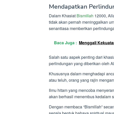
Mendapatkan Perlindun
Dalam Khasiat
Bismillah
12000, Al
tidak akan pernah meninggalkan u
senantiasa memberikan perlindung
Baca Juga :
Menggali Kekuata
Salah satu aspek penting dari khas
perlindungan yang diberikan oleh Al
Khususnya dalam menghadapi ancaman 
atau teluh, orang yang rajin mengam
Ilmu hitam yang mencoba menyeran
akan berhasil menembus kedalam s
Dengan membaca “Bismillah” secara 
segala bentuk bahaya spiritual maup