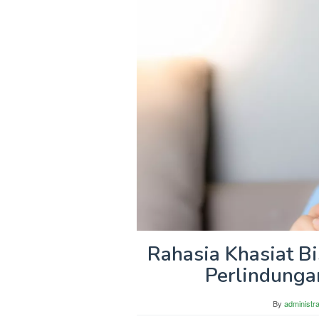
Rahasia Khasiat B
Perlindunga
By
administra