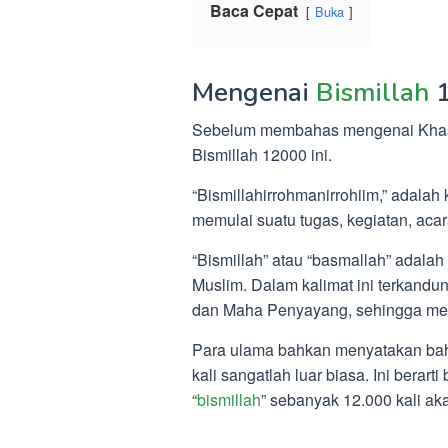
Baca Cepat
Buka
Mengenai
Bismillah
1
Sebelum membahas mengenai Kha
Bismillah 12000 ini.
“Bismillahirrohmanirrohiim,” adalah
memulai suatu tugas, kegiatan, aca
“Bismillah” atau “basmallah” adala
Muslim. Dalam kalimat ini terkand
dan Maha Penyayang, sehingga men
Para ulama bahkan menyatakan bah
kali sangatlah luar biasa. Ini berar
“
bismillah
” sebanyak 12.000 kali a