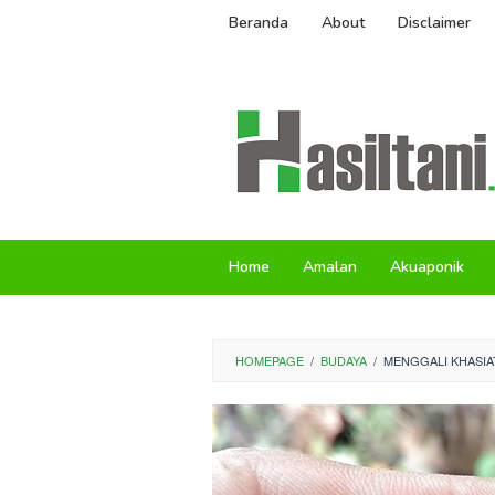
Skip
Beranda
About
Disclaimer
to
content
Home
Amalan
Akuaponik
HOMEPAGE
/
BUDAYA
/
MENGGALI KHASIAT