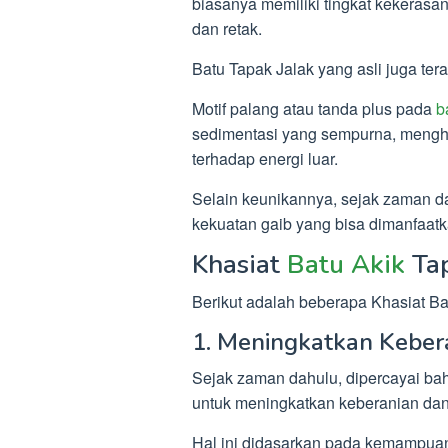
biasanya memiliki tingkat kekerasa
dan retak.
Batu Tapak Jalak yang asli juga ter
Motif palang atau tanda plus pada
b
sedimentasi yang sempurna, menghas
terhadap energi luar.
Selain keunikannya, sejak zaman d
kekuatan gaib yang bisa dimanfaatka
Khasiat
Batu Akik
Tap
Berikut adalah beberapa Khasiat Bat
1. Meningkatkan Keber
Sejak zaman dahulu, dipercayai b
untuk meningkatkan keberanian dan 
Hal ini didasarkan pada kemampuan