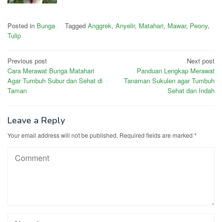
Posted in
Bunga
Tagged
Anggrek
,
Anyelir
,
Matahari
,
Mawar
,
Peony
,
Tulip
Post
Previous post
Next post
Cara Merawat Bunga Matahari
Panduan Lengkap Merawat
navigation
Agar Tumbuh Subur dan Sehat di
Tanaman Sukulen agar Tumbuh
Taman
Sehat dan Indah
Leave a Reply
Your email address will not be published.
Required fields are marked
*