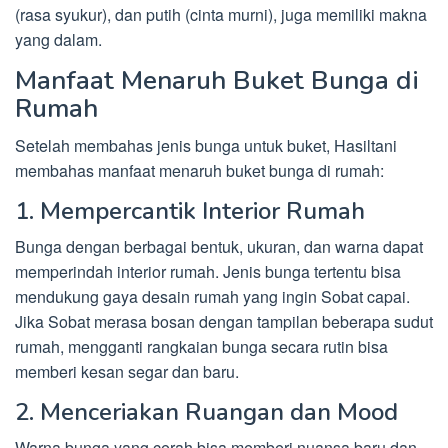
(rasa syukur), dan putih (cinta murni), juga memiliki makna
yang dalam.
Manfaat Menaruh Buket Bunga di
Rumah
Setelah membahas jenis bunga untuk buket, Hasiltani
membahas manfaat menaruh buket bunga di rumah:
1. Mempercantik Interior Rumah
Bunga dengan berbagai bentuk, ukuran, dan warna dapat
memperindah interior rumah. Jenis bunga tertentu bisa
mendukung gaya desain rumah yang ingin Sobat capai.
Jika Sobat merasa bosan dengan tampilan beberapa sudut
rumah, mengganti rangkaian bunga secara rutin bisa
memberi kesan segar dan baru.
2. Menceriakan Ruangan dan Mood
Warna bunga yang cerah bisa memberi nuansa baru dan