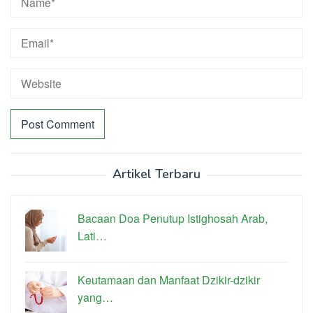
Artikel Terbaru
Bacaan Doa Penutup Istighosah Arab,
Lati…
Keutamaan dan Manfaat Dzikir-dzikir
yang…