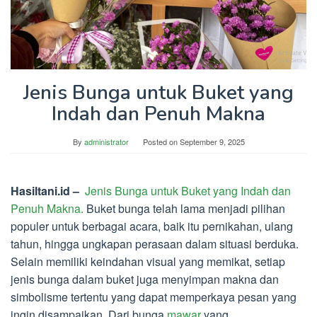
Jenis Bunga untuk Buket yang
Indah dan Penuh Makna
By
administrator
Posted on
September 9, 2025
Hasiltani.id –
Jenis Bunga untuk Buket yang Indah dan
Penuh Makna.
Buket bunga telah lama menjadi pilihan
populer untuk berbagai acara, baik itu pernikahan, ulang
tahun, hingga ungkapan perasaan dalam situasi berduka.
Selain memiliki keindahan visual yang memikat, setiap
jenis bunga dalam buket juga menyimpan makna dan
simbolisme tertentu yang dapat memperkaya pesan yang
ingin disampaikan. Dari bunga
mawar
yang