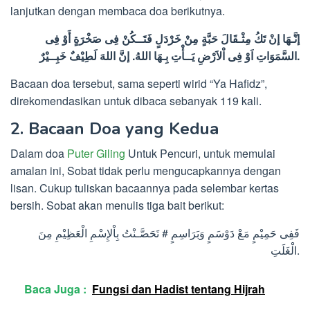
lanjutkan dengan membaca doa berikutnya.
إنَّـهَا
إنْ
تَكُ
مِثْـقَالَ
حَبَّةٍ
مِنْ
خَرْدَلٍ
فَتَــكُنْ
فِى
صَخْرَةٍ
أَوْ
فِى
خَبِــيْرٌ
لَطِيْفٌ
اللهَ
إنَّ
.
اللهُ
بِـهَا
يَــأْتِ
اْلاَرْضِ
فِى
اَوْ
السَّمَوَاتِ
.
Bacaan doa tersebut, sama seperti wirid “Ya Hafidz”,
direkomendasikan untuk dibaca sebanyak 119 kali.
2. Bacaan Doa yang Kedua
Dalam doa
Puter Giling
Untuk Pencuri, untuk memulai
amalan ini, Sobat tidak perlu mengucapkannya dengan
lisan. Cukup tuliskan bacaannya pada selembar kertas
bersih. Sobat akan menulis tiga bait berikut:
فَفِى حَمِيْمٍ مَعْ دَوْسَمٍ وَبَرَاسِمٍ # تَحَصَّـنْتُ بِاْلإِسْمِ الْعَظِيْمِ مِنَ
الْغَلَتِ.
Baca Juga :
Fungsi dan Hadist tentang Hijrah