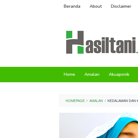
Skip
Beranda
About
Disclaimer
to
content
Home
Amalan
Akuaponik
HOMEPAGE
/
AMALAN
/
KEDALAMAN DAN 