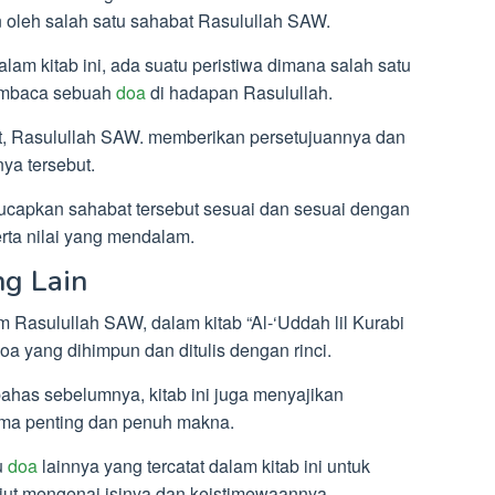
 oleh salah satu sahabat Rasulullah SAW.
alam kitab ini, ada suatu peristiwa dimana salah satu
mbaca sebuah
doa
di hadapan Rasulullah.
t, Rasulullah SAW. memberikan persetujuannya dan
a tersebut.
capkan sahabat tersebut sesuai dan sesuai dengan
erta nilai yang mendalam.
g Lain
 Rasulullah SAW, dalam kitab “Al-‘Uddah lil Kurabi
oa yang dihimpun dan ditulis dengan rinci.
ahas sebelumnya, kitab ini juga menyajikan
ama penting dan penuh makna.
tu
doa
lainnya yang tercatat dalam kitab ini untuk
ut mengenai isinya dan keistimewaannya.