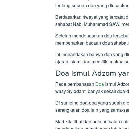
tentang sebuah doa yang diucapkan
Berdasarkan riwayat yang tercatat d
sahabat Nabi Muhammad SAW. me
Setelah mendengarkan doa tersebu
membenarkan bacaan doa sahabatny
Ini menandakan bahwa doa yang diu
ajaran Islam, dan memiliki makna s
Doa Ismul Adzom yan
Pada pembahasan
Doa
Ismul Adzom
wasy Syiddah”, banyak sekali doa-d
Di samping doa-doa yang sudah dib
serangkaian doa lain yang sama-s
Mari kita lihat dan pelajari salah sa
mendapatkan pemahaman lebih lanj