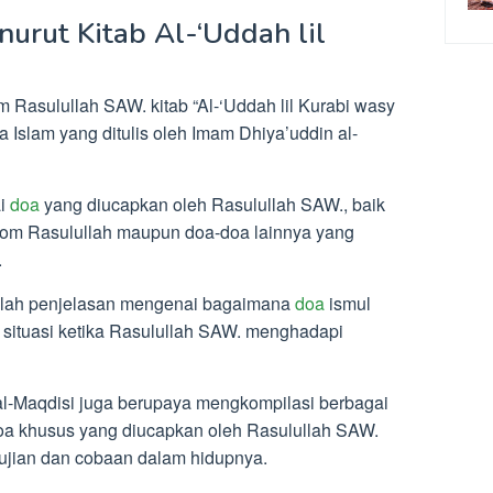
urut Kitab Al-‘Uddah lil
asulullah SAW. kitab “Al-‘Uddah lil Kurabi wasy
 Islam yang ditulis oleh Imam Dhiya’uddin al-
i
doa
yang diucapkan oleh Rasulullah SAW., baik
zom Rasulullah maupun doa-doa lainnya yang
.
adalah penjelasan mengenai bagaimana
doa
ismul
situasi ketika Rasulullah SAW. menghadapi
al-Maqdisi juga berupaya mengkompilasi berbagai
doa khusus yang diucapkan oleh Rasulullah SAW.
 ujian dan cobaan dalam hidupnya.