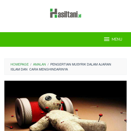
Skip
to
content
MENU
HOMEPAGE
/
AMALAN
/
PENGERTIAN MUSYRIK DALAM AJARAN
ISLAM DAN CARA MENGHINDARINYA