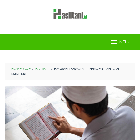
Skip
to
content
MENU
HOMEPAGE
/
KALIMAT
/
BACAAN TAAWUDZ – PENGERTIAN DAN
MANFAAT