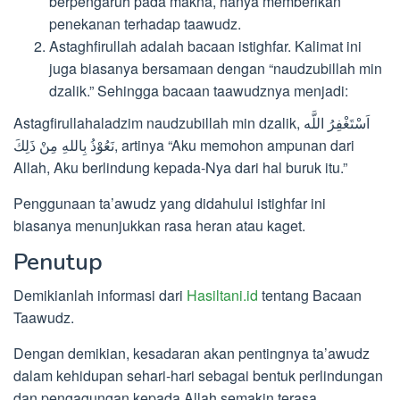
berpengaruh pada makna, hanya memberikan
penekanan terhadap taawudz.
Astaghfirullah adalah bacaan istighfar. Kalimat ini
juga biasanya bersamaan dengan “naudzubillah min
dzalik.” Sehingga bacaan taawudznya menjadi:
Astagfirullahaladzim naudzubillah min dzalik, اَسْتَغْفِرُ اللَّه
نَعُوْذُ بِاللهِ مِنْ ذَلِكَ, artinya “Aku memohon ampunan dari
Allah, Aku berlindung kepada-Nya dari hal buruk itu.”
Penggunaan ta’awudz yang didahului istighfar ini
biasanya menunjukkan rasa heran atau kaget.
Penutup
Demikianlah informasi dari
Hasiltani.id
tentang Bacaan
Taawudz.
Dengan demikian, kesadaran akan pentingnya ta’awudz
dalam kehidupan sehari-hari sebagai bentuk perlindungan
dan pengagungan kepada Allah semakin terasa