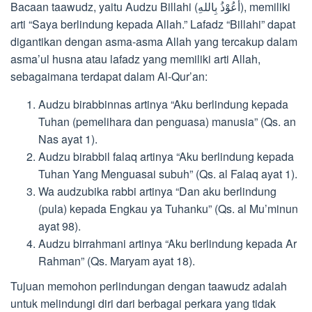
Bacaan taawudz, yaitu Audzu Billahi (أعُوْذُ بِاللهِ), memiliki
arti “Saya berlindung kepada Allah.” Lafadz “Billahi” dapat
digantikan dengan asma-asma Allah yang tercakup dalam
asma’ul husna atau lafadz yang memiliki arti Allah,
sebagaimana terdapat dalam Al-Qur’an:
Audzu birabbinnas artinya “Aku berlindung kepada
Tuhan (pemelihara dan penguasa) manusia” (Qs. an
Nas ayat 1).
Audzu birabbil falaq artinya “Aku berlindung kepada
Tuhan Yang Menguasai subuh” (Qs. al Falaq ayat 1).
Wa audzubika rabbi artinya “Dan aku berlindung
(pula) kepada Engkau ya Tuhanku” (Qs. al Mu’minun
ayat 98).
Audzu birrahmani artinya “Aku berlindung kepada Ar
Rahman” (Qs. Maryam ayat 18).
Tujuan memohon perlindungan dengan taawudz adalah
untuk melindungi diri dari berbagai perkara yang tidak