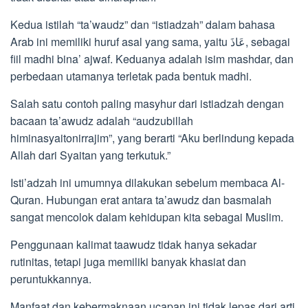
Kedua istilah “ta’waudz” dan “istiadzah” dalam bahasa
Arab ini memiliki huruf asal yang sama, yaitu عَاذَ, sebagai
fiil madhi bina’ ajwaf. Keduanya adalah isim mashdar, dan
perbedaan utamanya terletak pada bentuk madhi.
Salah satu contoh paling masyhur dari istiadzah dengan
bacaan ta’awudz adalah “audzubillah
himinasyaitonirrajim”, yang berarti “Aku berlindung kepada
Allah dari Syaitan yang terkutuk.”
Isti’adzah ini umumnya dilakukan sebelum membaca Al-
Quran. Hubungan erat antara ta’awudz dan basmalah
sangat mencolok dalam kehidupan kita sebagai Muslim.
Penggunaan kalimat taawudz tidak hanya sekadar
rutinitas, tetapi juga memiliki banyak khasiat dan
peruntukkannya.
Manfaat dan kebermaknaan ucapan ini tidak lepas dari arti