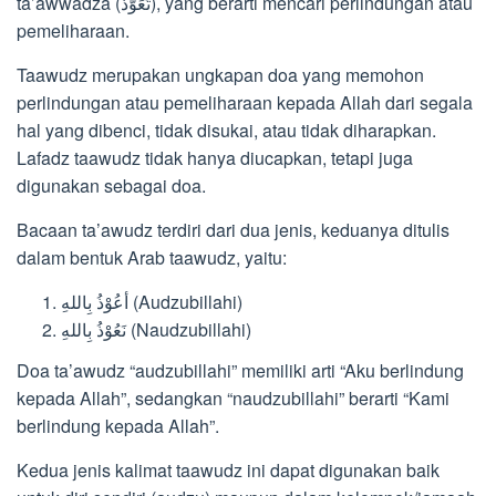
ta’awwadza (تَعَوَّذَ), yang berarti mencari perlindungan atau
pemeliharaan.
Taawudz merupakan ungkapan doa yang memohon
perlindungan atau pemeliharaan kepada Allah dari segala
hal yang dibenci, tidak disukai, atau tidak diharapkan.
Lafadz taawudz tidak hanya diucapkan, tetapi juga
digunakan sebagai doa.
Bacaan ta’awudz terdiri dari dua jenis, keduanya ditulis
dalam bentuk Arab taawudz, yaitu:
أعُوْذُ بِاللهِ (Audzubillahi)
نَعُوْذُ بِاللهِ (Naudzubillahi)
Doa ta’awudz “audzubillahi” memiliki arti “Aku berlindung
kepada Allah”, sedangkan “naudzubillahi” berarti “Kami
berlindung kepada Allah”.
Kedua jenis kalimat taawudz ini dapat digunakan baik