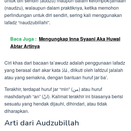
untuk diri sendiri (audzu) maupun dalam kelompok/jamaah
(naudzu), walaupun dalam praktiknya, ketika memohon
perlindungan untuk diri sendiri, sering kali menggunakan
lafadz “naudzubillahi”.
Baca Juga :
Mengungkap Inna Syaani Aka Huwal
Abtar Artinya
Ciri khas dari bacaan ta’awudz adalah penggunaan lafadz
yang berasal dari akar kata عَاذَ, diikuti oleh lafdzul jalalah
atau yang semakna, dengan bantuan huruf jar ba’.
Terakhir, terdapat huruf jar “min” (من) atau huruf
mashdariyah “an” (انْ). Kalimat terakhir ini biasanya berisi
sesuatu yang hendak dijauhi, dihindari, atau tidak
diharapkan.
Arti dari Audzubillah