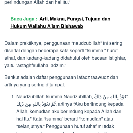
perlindungan Allah dari hal itu.”
Baca Juga :
Arti, Makna, Fungsi, Tujuan dan
Hukum Wallahu A’lam Bishawab
Dalam praktiknya, penggunaan “naudzubillah” ini sering
disertai dengan beberapa kata seperti “tsumma,” huruf
athaf, dan kadang-kadang didahului oleh bacaan istighfar,
yaitu “astaghfirullahal adzim.”
Berikut adalah daftar penggunaan lafadz taawudz dan
artinya yang sering dijumpai.
Naudzubillah tsumma Naudzubillah, نَعُوْذُ بِاللهِ مِنْ ذَلِكَ
ثُمَّ نَعُوْذُ بِاللهِ مِنْ ذَلِكَ, artinya “Aku berlindung kepada
Allah, kemudian aku berlindung kepada Allah dari
hal itu.” Kata “tsumma” berarti “kemudian” atau
“selanjutnya.” Penggunaan huruf athaf ini tidak