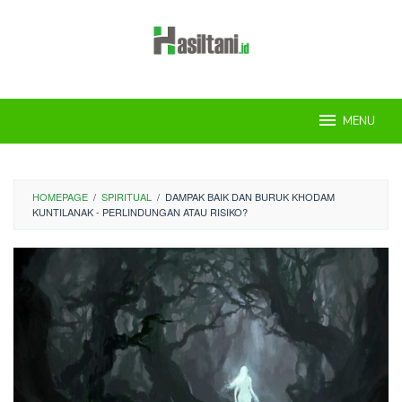
Skip
to
content
MENU
HOMEPAGE
/
SPIRITUAL
/
DAMPAK BAIK DAN BURUK KHODAM
KUNTILANAK - PERLINDUNGAN ATAU RISIKO?