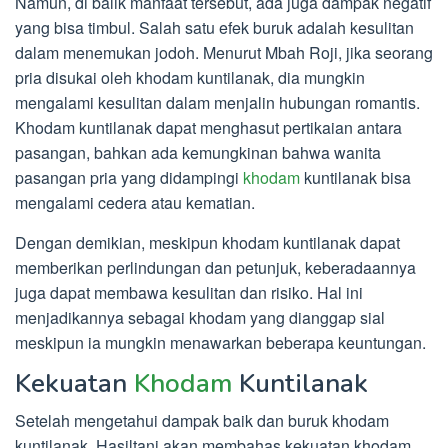
Namun, di balik manfaat tersebut, ada juga dampak negatif
yang bisa timbul. Salah satu efek buruk adalah kesulitan
dalam menemukan jodoh. Menurut Mbah Roji, jika seorang
pria disukai oleh khodam kuntilanak, dia mungkin
mengalami kesulitan dalam menjalin hubungan romantis.
Khodam kuntilanak dapat menghasut pertikaian antara
pasangan, bahkan ada kemungkinan bahwa wanita
pasangan pria yang didampingi
khodam
kuntilanak bisa
mengalami cedera atau kematian.
Dengan demikian, meskipun khodam kuntilanak dapat
memberikan perlindungan dan petunjuk, keberadaannya
juga dapat membawa kesulitan dan risiko. Hal ini
menjadikannya sebagai khodam yang dianggap sial
meskipun ia mungkin menawarkan beberapa keuntungan.
Kekuatan
Khodam
Kuntilanak
Setelah mengetahui dampak baik dan buruk khodam
kuntilanak, Hasiltani akan membahas kekuatan khodam