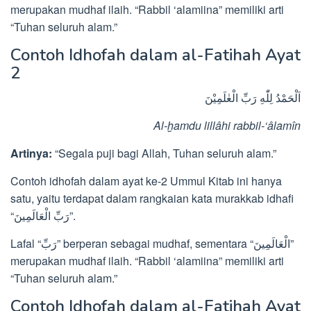
merupakan mudhaf ilaih. “Rabbil ‘alamiina” memiliki arti
“Tuhan seluruh alam.”
Contoh Idhofah dalam al-Fatihah Ayat
2
اَلْحَمْدُ لِلّٰهِ رَبِّ الْعٰلَمِيْنَ
Al-ḫamdu lillâhi rabbil-‘âlamîn
Artinya:
“Segala puji bagi Allah, Tuhan seluruh alam.”
Contoh idhofah dalam ayat ke-2 Ummul Kitab ini hanya
satu, yaitu terdapat dalam rangkaian kata murakkab idhafi
“رَبِّ الْعَالَمِينَ”.
Lafal “رَبِّ” berperan sebagai mudhaf, sementara “الْعَالَمِينَ”
merupakan mudhaf ilaih. “Rabbil ‘alamiina” memiliki arti
“Tuhan seluruh alam.”
Contoh Idhofah dalam al-Fatihah Ayat