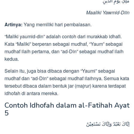
مٰلِكِ يَوْمِ الدِّيْنِ
Maaliki Yawmid-Diin
Artinya:
Yang memiliki hari pembalasan.
“Maliki yaumid-din” adalah contoh dari murakkab idhafi.
Kata “Maliki” berperan sebagai mudhaf, “Yaum” sebagai
mudhaf ilaih pertama, dan “ad-Din” sebagai mudhaf ilaih
kedua.
Selain itu, juga bisa dibaca dengan “Yaumi” sebagai
mudhaf dan “ad-Din” sebagai mudhaf ilaihnya. Semua kata
tersebut dibaca dalam bentuk jar (majrur) karena terdapat
idhofah di antara mereka.
Contoh Idhofah dalam al-Fatihah Ayat
5
اِيَّاكَ نَعْبُدُ وَاِيَّاكَ نَسْتَعِيْنُ