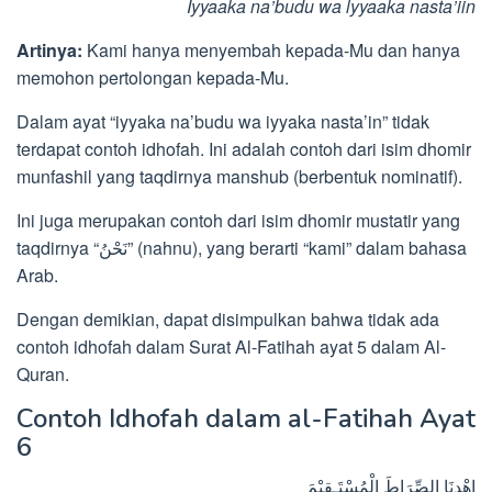
Iyyaaka na’budu wa lyyaaka nasta’iin
Artinya:
Kami hanya menyembah kepada-Mu dan hanya
memohon pertolongan kepada-Mu.
Dalam ayat “iyyaka na’budu wa iyyaka nasta’in” tidak
terdapat contoh idhofah. Ini adalah contoh dari isim dhomir
munfashil yang taqdirnya manshub (berbentuk nominatif).
Ini juga merupakan contoh dari isim dhomir mustatir yang
taqdirnya “نَحْنُ” (nahnu), yang berarti “kami” dalam bahasa
Arab.
Dengan demikian, dapat disimpulkan bahwa tidak ada
contoh idhofah dalam Surat Al-Fatihah ayat 5 dalam Al-
Quran.
Contoh Idhofah dalam al-Fatihah Ayat
6
اِھْدِنَا الصِّرَاطَ الْمُسْتَـقِيْمَ