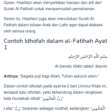
Quran. Hasiltani akan menyertakan bacaan dan arti dari
Surah Al-Fatihah untuk mempermudah pemahaman.
Selain itu, Hasiltani juga akan menuliskan Surah Al-
Fatihah dalam tulisan Arab dan Latin agar dapat diakses
oleh semua orang.
Contoh Idhofah dalam al-Fatihah Ayat
1
بِسْمِ اللّٰهِ الرَّحْمٰنِ الرَّحِيْمِ
Al-ḫamdu lillâhi rabbil-‘âlamîn
Artinya:
“Segala puji bagi Allah, Tuhan seluruh alam.”
Dalam contoh idhofah pada ayat ke-2 dari Ummul Kitab ini,
terdapat satu idhofah, yaitu terkandung dalam rangkaian
kata murakkab idhafi “رَبِّ الْعَالَمِينَ”.
Lafal “رَبِّ” berperan sebagai mudhaf, sedangkan “الْعَالَمِينَ”