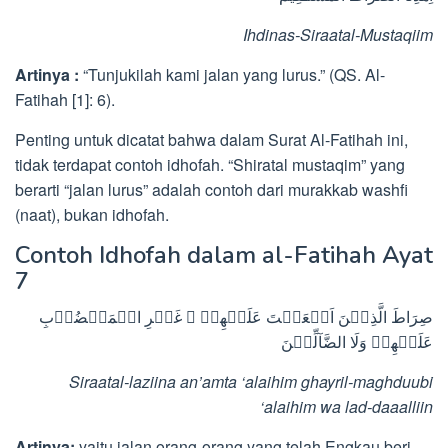
Ihdinas-Siraatal-Mustaqiim
Artinya :
“Tunjukilah kami jalan yang lurus.” (QS. Al-
Fatihah [1]: 6).
Penting untuk dicatat bahwa dalam Surat Al-Fatihah ini,
tidak terdapat contoh idhofah. “Shiratal mustaqim” yang
berarti “jalan lurus” adalah contoh dari murakkab washfi
(naat), bukan idhofah.
Contoh Idhofah dalam al-Fatihah Ayat
7
صِرَاطَ الَّذِيۡنَ اَنۡعَمۡتَ عَلَيۡهِمۡ ۙ غَيۡرِ الۡمَغۡضُوۡبِ
عَلَيۡهِمۡ وَلَا الضَّآلِّيۡنَ
Siraatal-laziina an’amta ‘alaihim ghayril-maghduubi
‘alaihim wa lad-daaalliin
Artinya:
yaitu jalan orang-orang yang telah Engkau beri