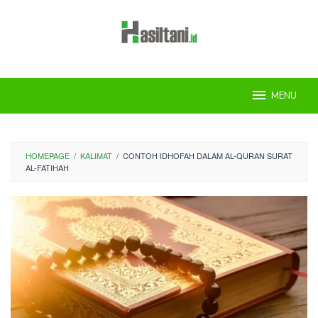
Skip
to
content
MENU
HOMEPAGE
/
KALIMAT
/
CONTOH IDHOFAH DALAM AL-QURAN SURAT
AL-FATIHAH