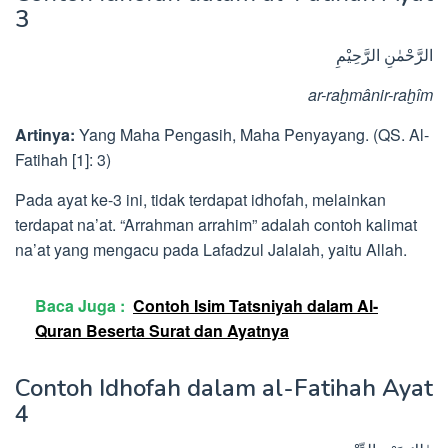
3
الرَّحْمٰنِ الرَّحِيْمِ
ar-raḫmânir-raḫîm
Artinya:
Yang Maha Pengasih, Maha Penyayang. (QS. Al-
Fatihah [1]: 3)
Pada ayat ke-3 ini, tidak terdapat idhofah, melainkan
terdapat na’at. “Arrahman arrahim” adalah contoh kalimat
na’at yang mengacu pada Lafadzul Jalalah, yaitu Allah.
Baca Juga :
Contoh Isim Tatsniyah dalam Al-
Quran Beserta Surat dan Ayatnya
Contoh Idhofah dalam al-Fatihah Ayat
4