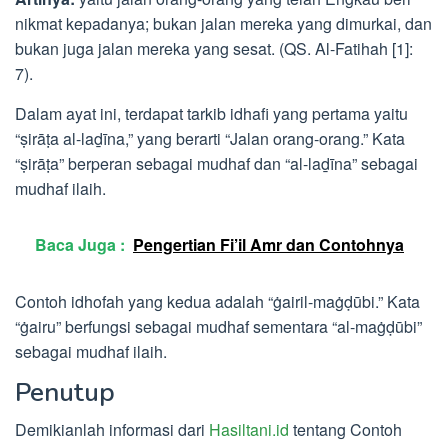
nikmat kepadanya; bukan jalan mereka yang dimurkai, dan
bukan juga jalan mereka yang sesat. (QS. Al-Fatihah [1]:
7).
Dalam ayat ini, terdapat tarkib idhafi yang pertama yaitu
“ṣirāṭa al-laḏīna,” yang berarti “Jalan orang-orang.” Kata
“ṣirāṭa” berperan sebagai mudhaf dan “al-laḏīna” sebagai
mudhaf ilaih.
Baca Juga :
Pengertian Fi’il Amr dan Contohnya
Contoh idhofah yang kedua adalah “ġairil-maġḍūbi.” Kata
“ġairu” berfungsi sebagai mudhaf sementara “al-maġḍūbi”
sebagai mudhaf ilaih.
Penutup
Demikianlah informasi dari
Hasiltani.id
tentang Contoh