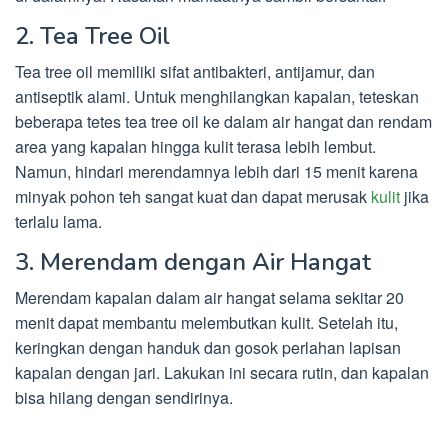
2. Tea Tree Oil
Tea tree oil memiliki sifat antibakteri, antijamur, dan
antiseptik alami. Untuk menghilangkan kapalan, teteskan
beberapa tetes tea tree oil ke dalam air hangat dan rendam
area yang kapalan hingga kulit terasa lebih lembut.
Namun, hindari merendamnya lebih dari 15 menit karena
minyak pohon teh sangat kuat dan dapat merusak
kulit
jika
terlalu lama.
3. Merendam dengan Air Hangat
Merendam kapalan dalam air hangat selama sekitar 20
menit dapat membantu melembutkan kulit. Setelah itu,
keringkan dengan handuk dan gosok perlahan lapisan
kapalan dengan jari. Lakukan ini secara rutin, dan kapalan
bisa hilang dengan sendirinya.