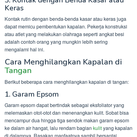
3. Kontak dengan Benda Kasar atau
Keras
Kontak rutin dengan benda-benda kasar atau keras juga
dapat memicu pembentukan kapalan. Pekerja konstruksi
atau atlet yang melakukan olahraga seperti angkat besi
adalah contoh orang yang mungkin lebih sering
mengalami hal ini.
Cara Menghilangkan Kapalan di
Tangan
Berikut beberapa cara menghilangkan kapalan di tangan:
1. Garam Epsom
Garam epsom dapat bertindak sebagai eksfoliator yang
melemaskan otot-otot dan menenangkan kulit. Sobat bisa
mencampur dua hingga tiga sendok makan garam epsom
ke dalam air hangat, lalu rendam bagian
kulit
yang kapalan
di dalamnya. Rasakan manfaatnya sambil bersantai.