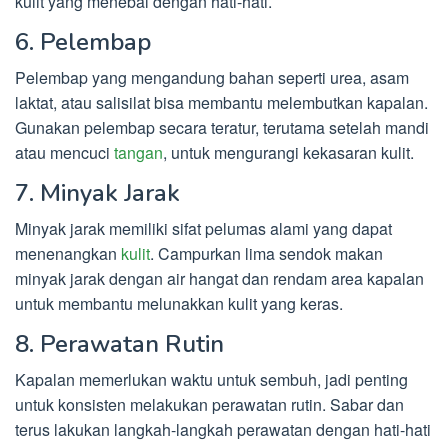
kulit yang menebal dengan hati-hati.
6. Pelembap
Pelembap yang mengandung bahan seperti urea, asam
laktat, atau salisilat bisa membantu melembutkan kapalan.
Gunakan pelembap secara teratur, terutama setelah mandi
atau mencuci
tangan
, untuk mengurangi kekasaran kulit.
7. Minyak Jarak
Minyak jarak memiliki sifat pelumas alami yang dapat
menenangkan
kulit
. Campurkan lima sendok makan
minyak jarak dengan air hangat dan rendam area kapalan
untuk membantu melunakkan kulit yang keras.
8. Perawatan Rutin
Kapalan memerlukan waktu untuk sembuh, jadi penting
untuk konsisten melakukan perawatan rutin. Sabar dan
terus lakukan langkah-langkah perawatan dengan hati-hati