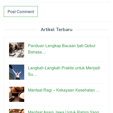
Artikel Terbaru
Panduan Lengkap Bacaan Ijab Qobul
Bahasa…
Langkah-Langkah Praktis untuk Menjadi
Su…
Manfaat Ragi – Kekayaan Kesehatan …
Manfaat Asam Jawa Untuk Rahim Yang