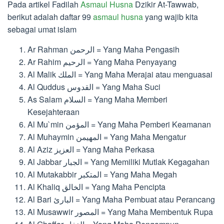
Pada artikel Fadilah
Asmaul Husna
Dzikir At-Tawwab,
berikut adalah daftar 99
asmaul husna
yang wajib kita
sebagai umat islam
Ar Rahman الرحمن = Yang Maha Pengasih
Ar Rahim الرحيم = Yang Maha Penyayang
Al Malik الملك = Yang Maha Merajai atau menguasai
Al Quddus القدوس = Yang Maha Suci
As Salam السلام = Yang Maha Memberi
Kesejahteraan
Al Mu`min المؤمن = Yang Maha Pemberi Keamanan
Al Muhaymin المهيمن = Yang Maha Mengatur
Al Aziz العزيز = Yang Maha Perkasa
Al Jabbar الجبار = Yang Memiliki Mutlak Kegagahan
Al Mutakabbir المتكبر = Yang Maha Megah
Al Khaliq الخالق = Yang Maha Pencipta
Al Bari البارئ = Yang Maha Pembuat atau Perancang
Al Musawwir المصور = Yang Maha Membentuk Rupa