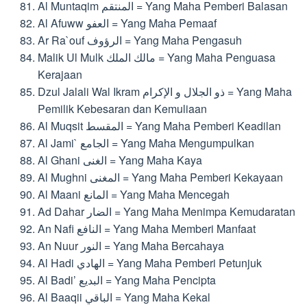
Al Muntaqim المنتقم = Yang Maha Pemberi Balasan
Al Afuww العفو = Yang Maha Pemaaf
Ar Ra`ouf الرؤوف = Yang Maha Pengasuh
Malik Ul Mulk مالك الملك = Yang Maha Penguasa
Kerajaan
Dzul Jalali Wal Ikram ذو الجلال و الإكرام = Yang Maha
Pemilik Kebesaran dan Kemuliaan
Al Muqsit المقسط = Yang Maha Pemberi Keadilan
Al Jami` الجامع = Yang Maha Mengumpulkan
Al Ghani الغنى = Yang Maha Kaya
Al Mughni المغنى = Yang Maha Pemberi Kekayaan
Al Maani المانع = Yang Maha Mencegah
Ad Dahar الضار = Yang Maha Menimpa Kemudaratan
An Nafi النافع = Yang Maha Memberi Manfaat
An Nuur النور = Yang Maha Bercahaya
Al Hadi الهادي = Yang Maha Pemberi Petunjuk
Al Badi’ البديع = Yang Maha Pencipta
Al Baaqii الباقي = Yang Maha Kekal