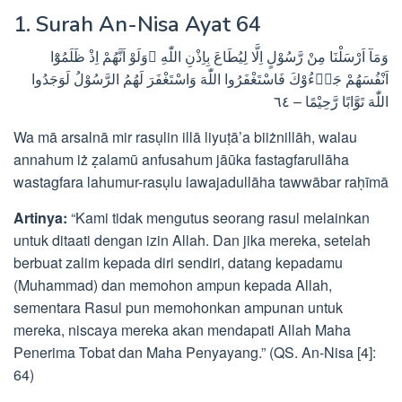
1. Surah An-Nisa Ayat 64
وَمَآ اَرْسَلْنَا مِنْ رَّسُوْلٍ اِلَّا لِيُطَاعَ بِاِذْنِ اللّٰهِ ۗوَلَوْ اَنَّهُمْ اِذْ ظَلَمُوْٓا
اَنْفُسَهُمْ جَاۤءُوْكَ فَاسْتَغْفَرُوا اللّٰهَ وَاسْتَغْفَرَ لَهُمُ الرَّسُوْلُ لَوَجَدُوا
اللّٰهَ تَوَّابًا رَّحِيْمًا – ٦٤
Wa mā arsalnā mir rasụlin illā liyuṭā’a biiżnillāh, walau
annahum iż ẓalamū anfusahum jāūka fastagfarullāha
wastagfara lahumur-rasụlu lawajadullāha tawwābar raḥīmā
Artinya:
“Kami tidak mengutus seorang rasul melainkan
untuk ditaati dengan izin Allah. Dan jika mereka, setelah
berbuat zalim kepada diri sendiri, datang kepadamu
(Muhammad) dan memohon ampun kepada Allah,
sementara Rasul pun memohonkan ampunan untuk
mereka, niscaya mereka akan mendapati Allah Maha
Penerima Tobat dan Maha Penyayang.” (QS. An-Nisa [4]:
64)