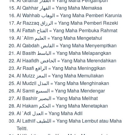
Al Ghaffar الغفار = Yang Maha Pengampun
Al Qahhar القهار = Yang Maha Memaksa
Al Wahhab الوهاب = Yang Maha Pemberi Karunia
Ar Razzaq الرزاق = Yang Maha Pemberi Rezeki
Al Fattah الفتاح = Yang Maha Pembuka Rahmat
Al `Alim العليم = Yang Maha Mengetahui
Al Qabdah القابض = Yang Maha Menyempitkan
Al Basith الباسط = Yang Maha Melapangkan
Al Haafidh الخافض = Yang Maha Merendahkan
Ar Raafi الرافع = Yang Maha Meninggikan
Al Muizz المعز = Yang Maha Memuliakan
Al Mudzil المذل = Yang Maha Menghinakan
Al Samii السميع = Yang Maha Mendengar
Al Bashiir البصير = Yang Maha Melihat
Al Hakam الحكم = Yang Maha Menetapkan
Al `Adl العدل = Yang Maha Adil
Al Lathiif اللطيف = Yang Maha Lembut atau Maha
Teliti.