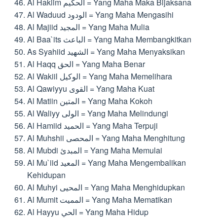
Al Hakiim الحكيم = Yang Maha Maka Bijaksana
Al Waduud الودود = Yang Maha Mengasihi
Al Majiid المجيد = Yang Maha Mulia
Al Baa`its الباعث = Yang Maha Membangkitkan
As Syahiid الشهيد = Yang Maha Menyaksikan
Al Haqq الحق = Yang Maha Benar
Al Wakiil الوكيل = Yang Maha Memelihara
Al Qawiyyu القوى = Yang Maha Kuat
Al Matiin المتين = Yang Maha Kokoh
Al Waliyy الولى = Yang Maha Melindungi
Al Hamiid الحميد = Yang Maha Terpuji
Al Muhshii المحصى = Yang Maha Menghitung
Al Mubdi المبدئ = Yang Maha Memulai
Al Mu`iid المعيد = Yang Maha Mengembalikan
Kehidupan
Al Muhyi المحيى = Yang Maha Menghidupkan
Al Mumit المميت = Yang Maha Mematikan
Al Hayyu الحي = Yang Maha Hidup