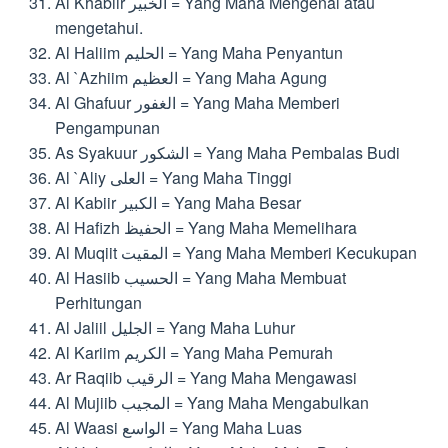
Al Khabiir الخبير = Yang Maha Mengenal atau
mengetahui.
Al Haliim الحليم = Yang Maha Penyantun
Al `Azhiim العظيم = Yang Maha Agung
Al Ghafuur الغفور = Yang Maha Memberi
Pengampunan
As Syakuur الشكور = Yang Maha Pembalas Budi
Al `Aliy العلى = Yang Maha Tinggi
Al Kabiir الكبير = Yang Maha Besar
Al Hafizh الحفيظ = Yang Maha Memelihara
Al Muqiit المقيت = Yang Maha Memberi Kecukupan
Al Hasiib الحسيب = Yang Maha Membuat
Perhitungan
Al Jaliil الجليل = Yang Maha Luhur
Al Kariim الكريم = Yang Maha Pemurah
Ar Raqiib الرقيب = Yang Maha Mengawasi
Al Mujiib المجيب = Yang Maha Mengabulkan
Al Waasi الواسع = Yang Maha Luas