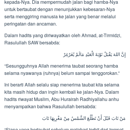
kepada-Nya. Dia mempermudah jalan bagi hamba-Nya
untuk bertaubat dengan menunjukkan kebesaran-Nya
serta menggiring manusia ke jalan yang benar melalui
peringatan dan ancaman.
Dalam hadits yang diriwayatkan oleh Ahmad, at-Tirmidzi,
Rasulullah SAW bersabda:
إِنَّ اللهَ يَقْبَلُ تَوْبَةَ الْعَبْدِ مَالَمْ يُغَرْغِرْ
“Sesungguhnya Allah menerima taubat seorang hamba
selama nyawanya (ruhnya) belum sampai tenggorokan.”
Ini berarti Allah selalu siap menerima taubat kita selama
kita masih hidup dan ingin kembali ke jalan-Nya. Dalam
hadits riwayat Muslim, Abu Hurairah Radhiyallahu anhu
menyampaikan bahwa Rasulullah bersabda:
مَنْ تَابَ قَبْلَ أَنْ تَطْلُعَ الشَّمْسُ مِنْ مَغْرِبِهَا تَابَ
“Siapa yang bertaubat sebelum matahari terbit dari tempat