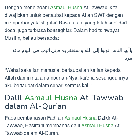
Dengan meneladani
Asmaul Husna
At-Tawwab, kita
diwajibkan untuk bertaubat kepada Allah SWT dengan
memperbanyak istighfar. Rasulullah, yang telah suci dari
dosa, juga terbiasa beristighfar. Dalam hadits riwayat
Muslim, beliau bersabda:
ياأيها الناس توبوا إلى الله واستغفروه فإني أتوب في اليوم مائة
مرة
“Wahai sekalian manusia, bertaubatlah kalian kepada
Allah dan mintalah ampunan-Nya, karena sesungguhnya
aku bertaubat dalam sehari seratus kali.”
Dalil
Asmaul Husna
At-Tawwab
dalam Al-Qur’an
Pada pembahasan Fadilah
Asmaul Husna
Dzikir At-
Tawwab, Hasiltani membahas dalil
Asmaul Husna
At-
Tawwab dalam Al-Quran.