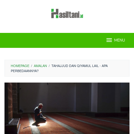
Skip
to
content
MENU
HOMEPAGE
/
AMALAN
/
TAHAJJUD DAN QIYAMUL LAIL - APA
PERBEDAANNYA?