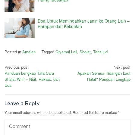
Doa Untuk Memindahkan Janin ke Orang Lain –
Harapan dan Kekuatan
Posted in
Amalan
Tagged
Qiyamul Lail
,
Sholat
,
Tahajjud
Post
Previous post
Next post
Panduan Lengkap Tata Cara
Apakah Semua Hidangan Laut
navigation
Shalat Witir – Niat, Rakaat, dan
Halal? Panduan Lengkap
Doa
Leave a Reply
Your email address will not be published.
Required fields are marked
*