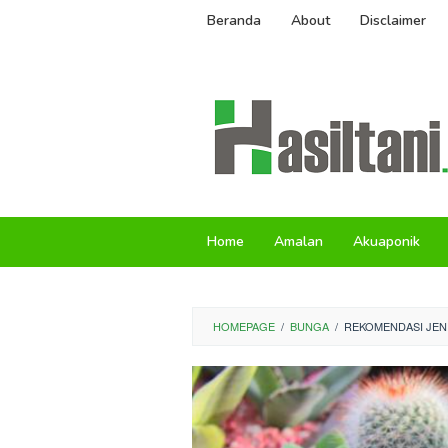
Skip
Beranda
About
Disclaimer
to
content
Home
Amalan
Akuaponik
HOMEPAGE
/
BUNGA
/
REKOMENDASI JENI