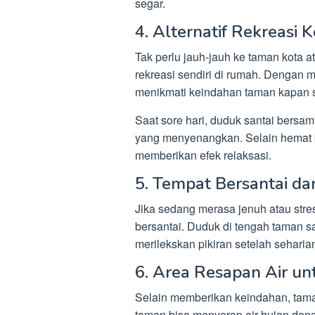
segar.
4. Alternatif Rekreasi 
Tak perlu jauh-jauh ke taman kota 
rekreasi sendiri di rumah. Dengan 
menikmati keindahan taman kapan s
Saat sore hari, duduk santai bersa
yang menyenangkan. Selain hemat b
memberikan efek relaksasi.
5. Tempat Bersantai d
Jika sedang merasa jenuh atau stre
bersantai. Duduk di tengah taman 
merilekskan pikiran setelah seharian
6. Area Resapan Air un
Selain memberikan keindahan, taman
taman bisa menyerap air hujan denga