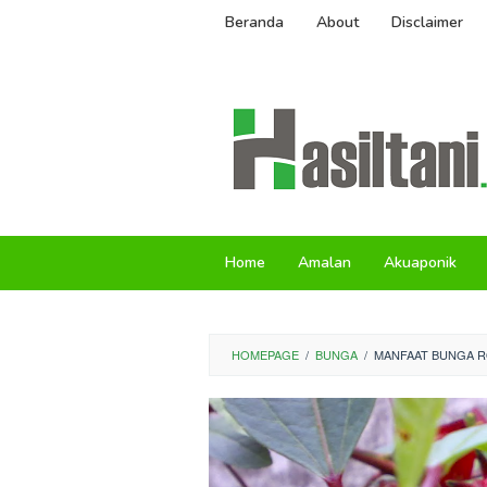
Skip
Beranda
About
Disclaimer
to
content
Home
Amalan
Akuaponik
HOMEPAGE
/
BUNGA
/
MANFAAT BUNGA RO