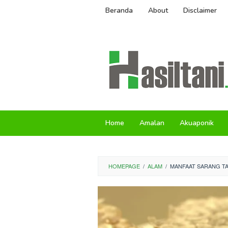
Skip
Beranda
About
Disclaimer
to
content
Home
Amalan
Akuaponik
HOMEPAGE
/
ALAM
/
MANFAAT SARANG T