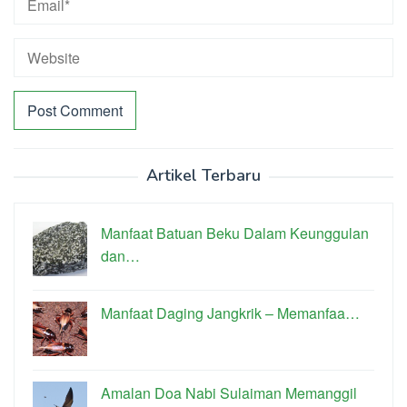
Artikel Terbaru
Manfaat Batuan Beku Dalam Keunggulan
dan…
Manfaat Daging Jangkrik – Memanfaa…
Amalan Doa Nabi Sulaiman Memanggil