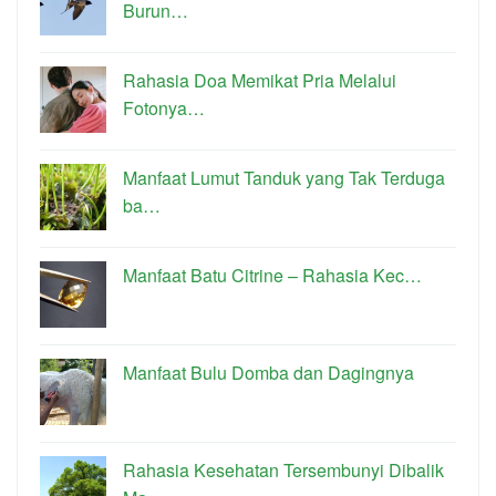
Burun…
Rahasia Doa Memikat Pria Melalui
Fotonya…
Manfaat Lumut Tanduk yang Tak Terduga
ba…
Manfaat Batu Citrine – Rahasia Kec…
Manfaat Bulu Domba dan Dagingnya
Rahasia Kesehatan Tersembunyi Dibalik