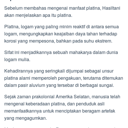
Sebelum membahas mengenai manfaat platina, Hasiltani
akan menjelaskan apa itu platina.
Platina, logam yang paling minim reaktif di antara semua
logam, mengungkapkan keajaiban daya tahan terhadap
korosi yang mempesona, bahkan pada suhu ekstrem.
Sifat ini menjadikannya sebuah mahakarya dalam dunia
logam mulia.
Kehadirannya yang seringkali dijumpai sebagai unsur
platina alami memperoleh pengakuan, terutama ditemukan
dalam pasir aluvium yang tersebar di berbagai sungai.
Sejak zaman prakolonial Amerika Selatan, manusia telah
mengenal keberadaan platina, dan penduduk asli
memanfaatkannya untuk menciptakan beragam artefak
yang mengagumkan.