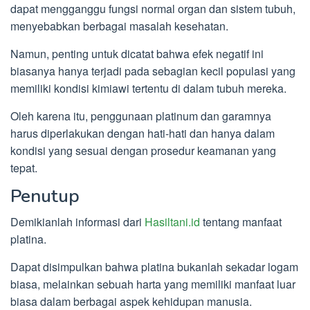
dapat mengganggu fungsi normal organ dan sistem tubuh,
menyebabkan berbagai masalah kesehatan.
Namun, penting untuk dicatat bahwa efek negatif ini
biasanya hanya terjadi pada sebagian kecil populasi yang
memiliki kondisi kimiawi tertentu di dalam tubuh mereka.
Oleh karena itu, penggunaan platinum dan garamnya
harus diperlakukan dengan hati-hati dan hanya dalam
kondisi yang sesuai dengan prosedur keamanan yang
tepat.
Penutup
Demikianlah informasi dari
Hasiltani.id
tentang manfaat
platina.
Dapat disimpulkan bahwa platina bukanlah sekadar logam
biasa, melainkan sebuah harta yang memiliki manfaat luar
biasa dalam berbagai aspek kehidupan manusia.