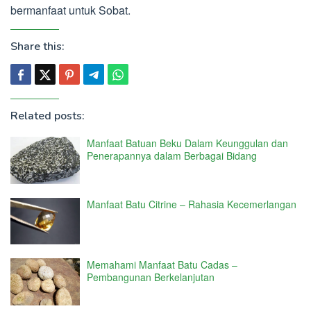
bermanfaat untuk Sobat.
Share this:
Related posts:
Manfaat Batuan Beku Dalam Keunggulan dan
Penerapannya dalam Berbagai Bidang
Manfaat Batu Citrine – Rahasia Kecemerlangan
Memahami Manfaat Batu Cadas –
Pembangunan Berkelanjutan