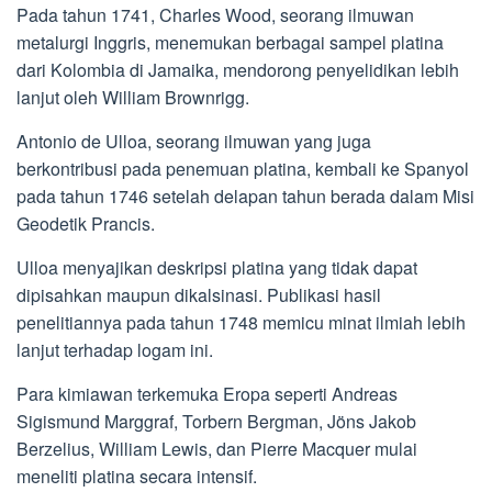
Pada tahun 1741, Charles Wood, seorang ilmuwan
metalurgi Inggris, menemukan berbagai sampel platina
dari Kolombia di Jamaika, mendorong penyelidikan lebih
lanjut oleh William Brownrigg.
Antonio de Ulloa, seorang ilmuwan yang juga
berkontribusi pada penemuan platina, kembali ke Spanyol
pada tahun 1746 setelah delapan tahun berada dalam Misi
Geodetik Prancis.
Ulloa menyajikan deskripsi platina yang tidak dapat
dipisahkan maupun dikalsinasi. Publikasi hasil
penelitiannya pada tahun 1748 memicu minat ilmiah lebih
lanjut terhadap logam ini.
Para kimiawan terkemuka Eropa seperti Andreas
Sigismund Marggraf, Torbern Bergman, Jöns Jakob
Berzelius, William Lewis, dan Pierre Macquer mulai
meneliti platina secara intensif.