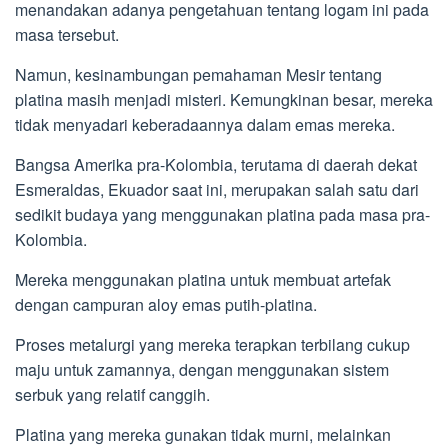
menandakan adanya pengetahuan tentang logam ini pada
masa tersebut.
Namun, kesinambungan pemahaman Mesir tentang
platina masih menjadi misteri. Kemungkinan besar, mereka
tidak menyadari keberadaannya dalam emas mereka.
Bangsa Amerika pra-Kolombia, terutama di daerah dekat
Esmeraldas, Ekuador saat ini, merupakan salah satu dari
sedikit budaya yang menggunakan platina pada masa pra-
Kolombia.
Mereka menggunakan platina untuk membuat artefak
dengan campuran aloy emas putih-platina.
Proses metalurgi yang mereka terapkan terbilang cukup
maju untuk zamannya, dengan menggunakan sistem
serbuk yang relatif canggih.
Platina yang mereka gunakan tidak murni, melainkan