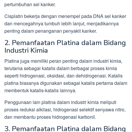
pertumbuhan sel kanker.
Cisplatin bekerja dengan menempel pada DNA sel kanker
dan mencegahnya tumbuh lebih lanjut, menjadikannya
penting dalam penanganan penyakit kanker.
2. Pemanfaatan Platina dalam Bidang
Industri Kimia
Platina juga memiliki peran penting dalam industri kimia,
terutama sebagai katalis dalam berbagai proses kimia
seperti hidrogenasi, oksidasi, dan dehidrogenasi. Katalis
platina biasanya digunakan sebagai katalis pertama dalam
membentuk katalis-katalis lainnya.
Penggunaan lain platina dalam industri kimia meliputi
proses reduksi alkilasi, hidrogenasi selektif senyawa nitro,
dan membantu proses hidrogenasi karbonil.
3. Pemanfaatan Platina dalam Bidang