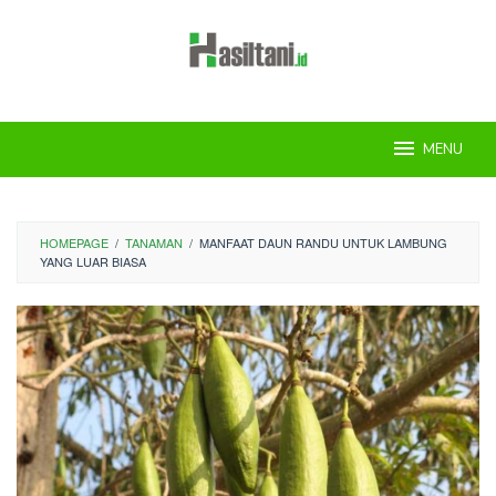
Skip
to
content
MENU
HOMEPAGE
/
TANAMAN
/
MANFAAT DAUN RANDU UNTUK LAMBUNG
YANG LUAR BIASA