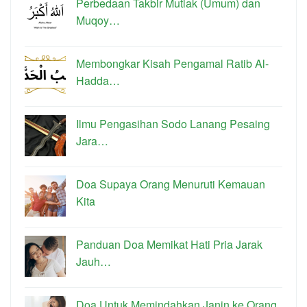
Perbedaan Takbir Mutlak (Umum) dan
Muqoy…
Membongkar Kisah Pengamal Ratib Al-
Hadda…
Ilmu Pengasihan Sodo Lanang Pesaing
Jara…
Doa Supaya Orang Menuruti Kemauan
Kita
Panduan Doa Memikat Hati Pria Jarak
Jauh…
Doa Untuk Memindahkan Janin ke Orang