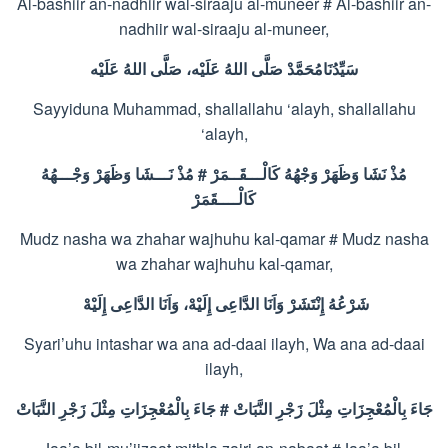
Al-bashiir an-nadhiir wal-siraaju al-muneer # Al-bashiir an-
nadhiir wal-siraaju al-muneer,
سَيِّدُنَامُحَمَّدْ
صَلَّى
اللهُ
عَلَيْه،
صَلَّى
اللهُ
عَلَيْه
Sayyiduna Muhammad, shallallahu ‘alayh, shallallahu
‘alayh,
وَجْـــهُهُ
وَظَهَرْ
نَـــشَا
مُذْ
#
كَالْـــقَــمَرْ
وَجْهُهُ
وَظَهَرْ
نَشَا
مُذْ
كَالْــــقَمَرْ
Mudz nasha wa zhahar wajhuhu kal-qamar # Mudz nasha
wa zhahar wajhuhu kal-qamar,
شَرْعُهُ
إِنْتَشَرْ
وَاَنَا
الدَّاعِى
إِلَيْهْ،
وَاَنَا
الدَّاعِى
إِلَيْهْ
Syari’uhu intashar wa ana ad-daai ilayh, Wa ana ad-daai
ilayh,
النَّبَاتْ
زَجْرِ
مِثْلَ
بِالْمُعْجِزَاتِ
جَاءَ
#
النَّبَاتْ
زَجْرِ
مِثْلَ
بِالْمُعْجِزَاتِ
جَاءَ