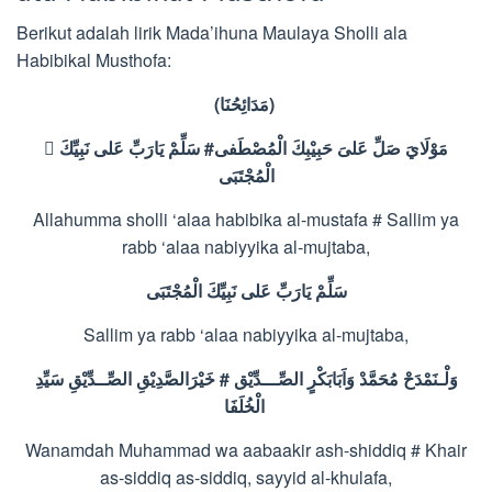
Berikut adalah lirik Mada’ihuna Maulaya Sholli ala
Habibikal Musthofa:
(
مَدَائِحُنَا
)
نَبِيِّكَ
عَلى
يَارَبِّ
سَلِّمْ
#
الْمُصْطَفى
حَبِيْبِكَ
عَلىَ
صَلِّ
َمَوْلَايَ
الْمُجْتَبَى
Allahumma sholli ‘alaa habibika al-mustafa # Sallim ya
rabb ‘alaa nabiyyika al-mujtaba,
سَلِّمْ
يَارَبِّ
عَلى
نَبِيِّكَ
الْمُجْتَبَى
Sallim ya rabb ‘alaa nabiyyika al-mujtaba,
سَيِّدِ
الصِّــدِّيْقِ
خَيْرَالصَّدِيْقِ
#
الصِّـــدِّيْق
وَاَبَابَكْرٍ
مُحَمَّدْ
وَلْـنَمْدَحْ
الْخُلَفَا
Wanamdah Muhammad wa aabaakir ash-shiddiq # Khair
as-siddiq as-siddiq, sayyid al-khulafa,