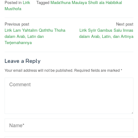
Posted in
Lirik
Tagged
Mada'ihuna Maulaya Sholli ala Habibikal
Musthofa
Post
Previous post
Next post
Lirik Lam Yahtalim Qoththu Thoha
Lirik Syiir Gambus Salu linnas
navigation
dalam Arab, Latin dan
dalam Arab, Latin, dan Artinya
Terjemahannya
Leave a Reply
Your email address will not be published.
Required fields are marked
*