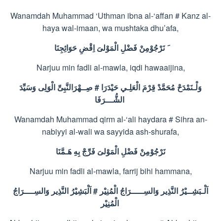
Wanamdah Muhammad ‘Uthman ibna al-‘affan # Kanz al-
haya wal-imaan, wa mushtaka dhu’afa,
نَرْجُوْمِنْ
فَضْلِ
الْمَوْلىَ
اِقْضِ
حَوَائِجِنَا
Narjuu min fadli al-mawla, iqdi hawaaijina,
وَسَيِّدَ
الْوَلِى
صِــهْرَالنَّبِىِّ
#
حَيْدَرَا
الْعَلِـي
قِرْمَ
مُحَمَّدْ
وَلْـنَمْدَحْ
الشُّـــرَفَا
Wanamdah Muhammad qirm al-‘ali haydara # Sihra an-
nabiyyi al-wali wa sayyida ash-shurafa,
نَرْجُوْمِنْ
فَضْلِ
الْمَوْلىَ
فَرِّجْ
بِهِ
هَـمَّنَا
Narjuu min fadli al-mawla, farrij bihi hammana,
وَالسِــــرَاجُ
النَّذِير
اَلْبَشِيْرُ
#
الْمُنِيْر
وَالسِـــــرَاجُ
النَّذِير
اَلْـبَشِــيْرُ
الْمُنِيْر