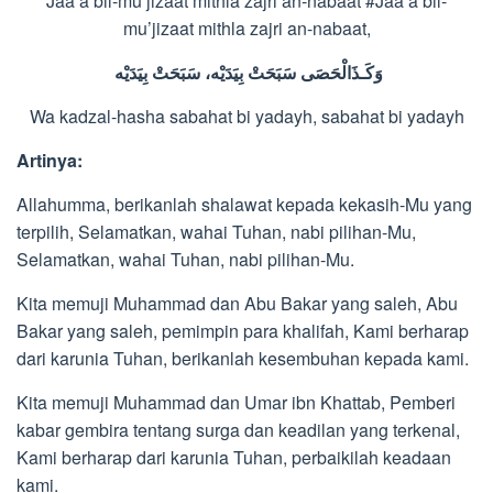
Jaa’a bil-mu’jizaat mithla zajri an-nabaat #Jaa’a bil-
mu’jizaat mithla zajri an-nabaat,
وَكَـذَالْحَصَى
سَبَحَتْ
بِيَدَيْه،
سَبَحَتْ
بِيَدَيْه
Wa kadzal-hasha sabahat bi yadayh, sabahat bi yadayh
Artinya:
Allahumma, berikanlah shalawat kepada kekasih-Mu yang
terpilih, Selamatkan, wahai Tuhan, nabi pilihan-Mu,
Selamatkan, wahai Tuhan, nabi pilihan-Mu.
Kita memuji Muhammad dan Abu Bakar yang saleh, Abu
Bakar yang saleh, pemimpin para khalifah, Kami berharap
dari karunia Tuhan, berikanlah kesembuhan kepada kami.
Kita memuji Muhammad dan Umar ibn Khattab, Pemberi
kabar gembira tentang surga dan keadilan yang terkenal,
Kami berharap dari karunia Tuhan, perbaikilah keadaan
kami.