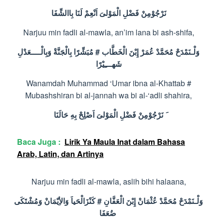
نَرْجُوْمِنْ
فَضْلِ
الْمَوْلىَ
اَنْعِمْ
لَنَا
بِاالشِّفَا
Narjuu min fadli al-mawla, an’im lana bi ash-shifa,
وَبِالْــــعَدْلِ
بِالْجَنَّةْ
مُبَشِّرًا
#
الْخَطَّاب
إِبْنَ
عُمَرْ
مُحَمَّدْ
وَلْـنَمْدَحْ
شَهـــِيْرًا
Wanamdah Muhammad ‘Umar ibna al-Khattab #
Mubashshiran bi al-jannah wa bi al-‘adli shahira,
نَرْجُوْمِنْ
فَضْلِ
الْمَوْلىَ
اَصْلِحْ
بِهِ
حَالَنَا
Baca Juga :
Lirik Ya Maula Inat dalam Bahasa
Arab, Latin, dan Artinya
Narjuu min fadli al-mawla, aslih bihi halaana,
وَمُشْتَكَى
وَالأِيْمَانْ
كَنْزَالْحَياَ
#
الْعَفَّانِ
إِبْنَ
عُثْمَانْ
مُحَمَّدْ
وَلْـنَمْدَحْ
ضُعَفَا