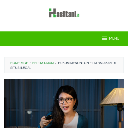
Skip
to
content
MENU
HOMEPAGE
/
BERITA UMUM
/
HUKUM MENONTON FILM BAJAKAN DI
SITUS ILEGAL