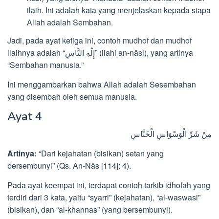
ilaih. Ini adalah kata yang menjelaskan kepada siapa
Allah adalah Sembahan.
Jadi, pada ayat ketiga ini, contoh mudhof dan mudhof
ilaihnya adalah “إِلَٰهِ النَّاسِ” (ilahi an-nâsi), yang artinya
“Sembahan manusia.”
Ini menggambarkan bahwa Allah adalah Sesembahan
yang disembah oleh semua manusia.
Ayat 4
مِنْ شَرِّ الْوَسْوَاسِ الْخَنَّاسِ
Artinya:
“Dari kejahatan (bisikan) setan yang
bersembunyi” (Qs. An-Nâs [114]: 4).
Pada ayat keempat ini, terdapat contoh tarkib idhofah yang
terdiri dari 3 kata, yaitu “syarri” (kejahatan), “al-waswasi”
(bisikan), dan “al-khannas” (yang bersembunyi).