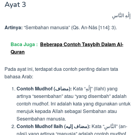
Ayat 3
إِلَٰهِ النَّاسِ
Artinya:
“Sembahan manusia” (Qs. An-Nâs [114]: 3).
Baca Juga :
Beberapa Contoh Tasybih Dalam Al-
Quran
Pada ayat ini, terdapat dua contoh penting dalam tata
bahasa Arab:
Kata “إِلَٰهِ” (ilahi) yang
Contoh Mudhof (مضاف):
artinya “sesembahan” atau “yang disembah” adalah
contoh mudhof. Ini adalah kata yang digunakan untuk
merujuk kepada Allah sebagai Sembahan atau
Sesembahan manusia.
Kata “النَّاسِ” (an-
Contoh Mudhof Ilaih (مضاف إليه):
nâsi) yang artinya “manusia” adalah contoh mudhof