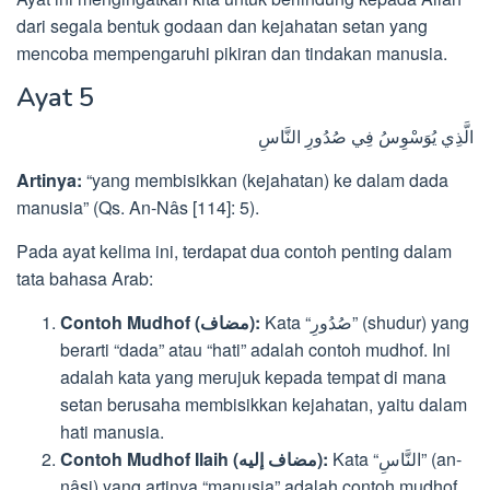
dari segala bentuk godaan dan kejahatan setan yang
mencoba mempengaruhi pikiran dan tindakan manusia.
Ayat 5
الَّذِي يُوَسْوِسُ فِي صُدُورِ النَّاسِ
Artinya:
“yang membisikkan (kejahatan) ke dalam dada
manusia” (Qs. An-Nâs [114]: 5).
Pada ayat kelima ini, terdapat dua contoh penting dalam
tata bahasa Arab:
Kata “صُدُورِ” (shudur) yang
Contoh Mudhof (مضاف):
berarti “dada” atau “hati” adalah contoh mudhof. Ini
adalah kata yang merujuk kepada tempat di mana
setan berusaha membisikkan kejahatan, yaitu dalam
hati manusia.
Kata “النَّاسِ” (an-
Contoh Mudhof Ilaih (مضاف إليه):
nâsi) yang artinya “manusia” adalah contoh mudhof