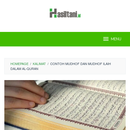
Skip
to
content
MENU
HOMEPAGE
/
KALIMAT
/
CONTOH MUDHOF DAN MUDHOF ILAIH
DALAM AL-QURAN