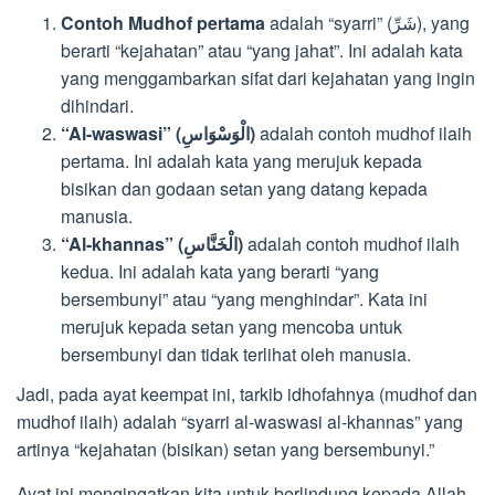
Contoh Mudhof pertama
adalah “syarri” (شَرِّ), yang
berarti “kejahatan” atau “yang jahat”. Ini adalah kata
yang menggambarkan sifat dari kejahatan yang ingin
dihindari.
“Al-waswasi” (الْوَسْوَاسِ)
adalah contoh mudhof ilaih
pertama. Ini adalah kata yang merujuk kepada
bisikan dan godaan setan yang datang kepada
manusia.
“Al-khannas” (الْخَنَّاسِ)
adalah contoh mudhof ilaih
kedua. Ini adalah kata yang berarti “yang
bersembunyi” atau “yang menghindar”. Kata ini
merujuk kepada setan yang mencoba untuk
bersembunyi dan tidak terlihat oleh manusia.
Jadi, pada ayat keempat ini, tarkib idhofahnya (mudhof dan
mudhof ilaih) adalah “syarri al-waswasi al-khannas” yang
artinya “kejahatan (bisikan) setan yang bersembunyi.”
Ayat ini mengingatkan kita untuk berlindung kepada Allah