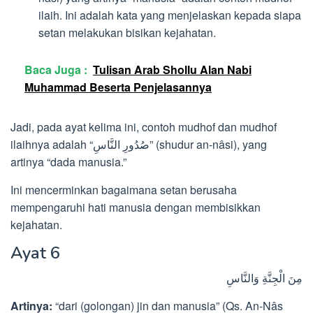
ilaih. Ini adalah kata yang menjelaskan kepada siapa
setan melakukan bisikan kejahatan.
Baca Juga :
Tulisan Arab Shollu Alan Nabi
Muhammad Beserta Penjelasannya
Jadi, pada ayat kelima ini, contoh mudhof dan mudhof
ilaihnya adalah “صُدُورِ النَّاسِ” (shudur an-nâsi), yang
artinya “dada manusia.”
Ini mencerminkan bagaimana setan berusaha
mempengaruhi hati manusia dengan membisikkan
kejahatan.
Ayat 6
مِنَ الْجِنَّةِ وَالنَّاسِ
Artinya:
“dari (golongan) jin dan manusia” (Qs. An-Nâs