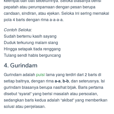
keempat dari bait sebelumnya. Seloka biasanya berisi
pepatah atau perumpamaan dengan pesan berupa
candaan, sindiran, atau ejekan. Seloka ini sering memakai
pola 4 baris dengan rima a-a-a-a.
Contoh Seloka:
Sudah bertemu kasih sayang
Duduk terkurung malam siang
Hingga setapak tiada renggang
Tulang sendi habis berguncang
4. Gurindam
Gurindam adalah
puisi
lama yang terdiri dari 2 baris di
setiap baitnya, dengan rima
a-a
,
b-b
, dan seterusnya. Isi
gurindam biasanya berupa nasihat bijak. Baris pertama
disebut “syarat” yang berisi masalah atau persoalan,
sedangkan baris kedua adalah “akibat” yang memberikan
solusi atau penjelasan.