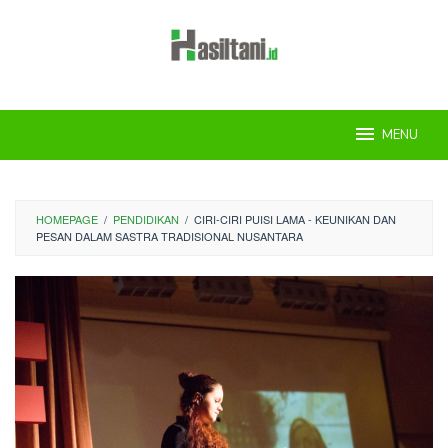
Skip
to
content
MENU
HOMEPAGE
/
PENDIDIKAN
/
CIRI-CIRI PUISI LAMA - KEUNIKAN DAN
PESAN DALAM SASTRA TRADISIONAL NUSANTARA