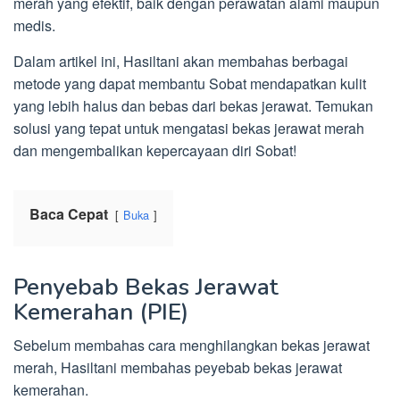
merah yang efektif, baik dengan perawatan alami maupun
medis.
Dalam artikel ini, Hasiltani akan membahas berbagai
metode yang dapat membantu Sobat mendapatkan kulit
yang lebih halus dan bebas dari bekas jerawat. Temukan
solusi yang tepat untuk mengatasi bekas jerawat merah
dan mengembalikan kepercayaan diri Sobat!
Baca Cepat
Buka
Penyebab Bekas Jerawat
Kemerahan (PIE)
Sebelum membahas cara menghilangkan bekas jerawat
merah, Hasiltani membahas peyebab bekas jerawat
kemerahan.