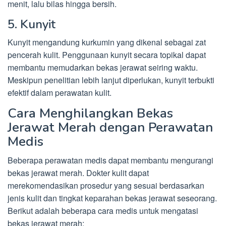
menit, lalu bilas hingga bersih.
5. Kunyit
Kunyit mengandung kurkumin yang dikenal sebagai zat
pencerah kulit. Penggunaan kunyit secara topikal dapat
membantu memudarkan bekas jerawat seiring waktu.
Meskipun penelitian lebih lanjut diperlukan, kunyit terbukti
efektif dalam perawatan kulit.
Cara Menghilangkan Bekas
Jerawat Merah dengan Perawatan
Medis
Beberapa perawatan medis dapat membantu mengurangi
bekas jerawat merah. Dokter kulit dapat
merekomendasikan prosedur yang sesuai berdasarkan
jenis kulit dan tingkat keparahan bekas jerawat seseorang.
Berikut adalah beberapa cara medis untuk mengatasi
bekas jerawat merah: