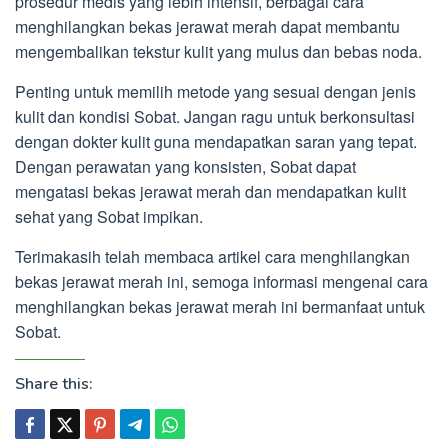
prosedur medis yang lebih intensif, berbagai cara
menghilangkan bekas jerawat merah dapat membantu
mengembalikan tekstur kulit yang mulus dan bebas noda.
Penting untuk memilih metode yang sesuai dengan jenis
kulit dan kondisi Sobat. Jangan ragu untuk berkonsultasi
dengan dokter kulit guna mendapatkan saran yang tepat.
Dengan perawatan yang konsisten, Sobat dapat
mengatasi bekas jerawat merah dan mendapatkan kulit
sehat yang Sobat impikan.
Terimakasih telah membaca artikel cara menghilangkan
bekas jerawat merah ini, semoga informasi mengenai cara
menghilangkan bekas jerawat merah ini bermanfaat untuk
Sobat.
Share this: