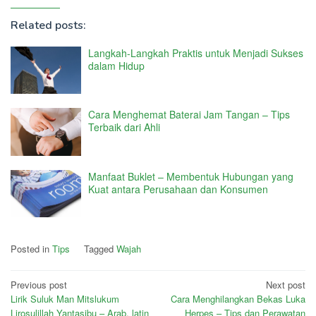
Related posts:
Langkah-Langkah Praktis untuk Menjadi Sukses
dalam Hidup
Cara Menghemat Baterai Jam Tangan – Tips
Terbaik dari Ahli
Manfaat Buklet – Membentuk Hubungan yang
Kuat antara Perusahaan dan Konsumen
Posted in
Tips
Tagged
Wajah
Post
Previous post
Next post
Lirik Suluk Man Mitslukum
Cara Menghilangkan Bekas Luka
navigation
Lirosulillah Yantasibu – Arab, latin
Herpes – Tips dan Perawatan