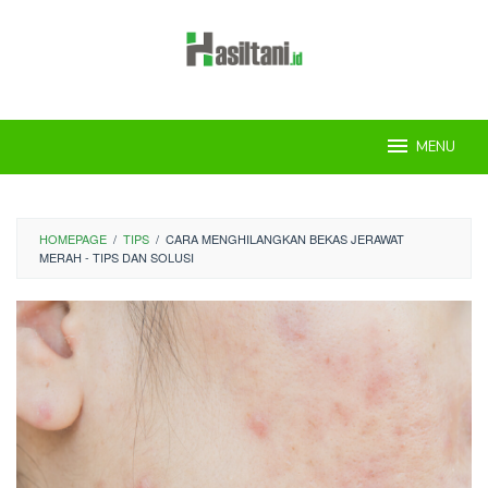
Skip
to
content
MENU
HOMEPAGE
/
TIPS
/
CARA MENGHILANGKAN BEKAS JERAWAT
MERAH - TIPS DAN SOLUSI