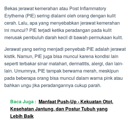
Bekas jerawat kemerahan atau Post Inflammatory
Erythema (PIE) sering dialami oleh orang dengan kulit
cerah. Lalu, apa yang menyebabkan jerawat kemerahan
ini muncul? PIE terjadi ketika peradangan pada kulit
merusak pembuluh darah kecil di bawah permukaan kulit.
Jerawat yang sering menjadi penyebab PIE adalah jerawat
kistik. Namun, PIE juga bisa muncul karena kondisi lain
seperti terbakar sinar matahari, dermatitis, alergi, dan lain-
lain. Umumnya, PIE tampak berwarna merah, meskipun
pada beberapa orang bisa muncul dalam warna pink atau
bahkan ungu jika peradangannya cukup parah.
Baca Juga :
Manfaat Push-Up - Kekuatan Otot,
Kesehatan Jantung, dan Postur Tubuh yang
Lebih Baik