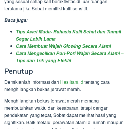
yang sesuai setiap kali beraktivitas di luar ruangan,
terutama jika Sobat memiliki kulit sensitif.
Baca juga:
Tips Awet Muda- Rahasia Kulit Sehat dan Tampil
Segar Lebih Lama
Cara Membuat Wajah Glowing Secara Alami
Cara Mengecilkan Pori-Pori Wajah Secara Alami –
Tips dan Trik yang Efektif
Penutup
Demikianlah informasi dari
Hasiltani.id
tentang cara
menghilangkan bekas jerawat merah.
Menghilangkan bekas jerawat merah memang
membutuhkan waktu dan kesabaran, tetapi dengan
pendekatan yang tepat, Sobat dapat melihat hasil yang
signifikan. Baik melalui perawatan alami di rumah maupun