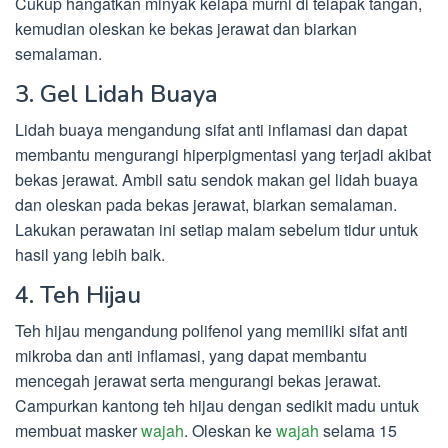
Cukup hangatkan minyak kelapa murni di telapak tangan,
kemudian oleskan ke bekas jerawat dan biarkan
semalaman.
3. Gel Lidah Buaya
Lidah buaya mengandung sifat anti inflamasi dan dapat
membantu mengurangi hiperpigmentasi yang terjadi akibat
bekas jerawat. Ambil satu sendok makan gel lidah buaya
dan oleskan pada bekas jerawat, biarkan semalaman.
Lakukan perawatan ini setiap malam sebelum tidur untuk
hasil yang lebih baik.
4. Teh Hijau
Teh hijau mengandung polifenol yang memiliki sifat anti
mikroba dan anti inflamasi, yang dapat membantu
mencegah jerawat serta mengurangi bekas jerawat.
Campurkan kantong teh hijau dengan sedikit madu untuk
membuat masker
wajah
. Oleskan ke
wajah
selama 15