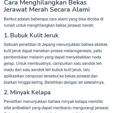
Cara Menghilangkan Bekas
Jerawat Merah Secara Alami
Berikut adalah beberapa cara alami yang bisa dicoba di
rumah untuk menghilangkan bekas jerawat merah:
1. Bubuk Kulit Jeruk
Sebuah penelitian di Jepang menunjukkan bahwa ekstrak
kulit jeruk dapat menekan proses melanogenesis, yaitu
pembentukan melanin yang dapat menyebabkan noda
gelap. Untuk membuatnya, campurkan satu sendok teh
madu dan satu sendok teh bubuk kulit jeruk, lalu
aplikasikan campuran tersebut ke bekas jerawat dan
biarkan hingga kering. Bersihkan dengan air setelahnya.
2. Minyak Kelapa
Penelitian menunjukkan bahwa minyak kelapa memiliki
sifat antibakteri yang dapat membantu mengurangi jerawat.