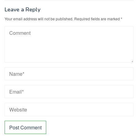
Leave a Reply
Your email address will not be published.
Required fields are marked
*