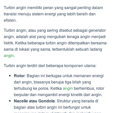
Turbin angin memiliki peran yang sangat penting dalam
transisi menuju sistem energi yang lebih bersih dan
efisien.
Turbin angin, atau yang sering disebut sebagai generator
angin, adalah alat yang mengubah tenaga angin menjadi
listrik. Ketika beberapa turbin angin ditempatkan bersama-
sama di lokasi yang sama, terbentuklah sebuah ladang
angin
.
Turbin angin terdiri dari beberapa komponen utama:
Rotor
: Bagian ini bertugas untuk memanen energi
dari angin, biasanya berupa tiga bilah yang
terhubung ke poros. Ketika
angin
berhembus, rotor
berputar dan mengambil energi kinetik dari angin.
Nacelle atau Gondola
: Struktur yang berada di
bagian atas turbin angin ini berfungsi untuk