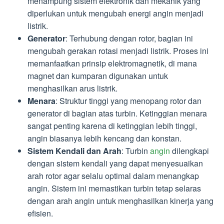
menampung sistem elektronik dan mekanik yang
diperlukan untuk mengubah energi angin menjadi
listrik.
Generator
: Terhubung dengan rotor, bagian ini
mengubah gerakan rotasi menjadi listrik. Proses ini
memanfaatkan prinsip elektromagnetik, di mana
magnet dan kumparan digunakan untuk
menghasilkan arus listrik.
Menara
: Struktur tinggi yang menopang rotor dan
generator di bagian atas turbin. Ketinggian menara
sangat penting karena di ketinggian lebih tinggi,
angin biasanya lebih kencang dan konstan.
Sistem Kendali dan Arah
: Turbin
angin
dilengkapi
dengan sistem kendali yang dapat menyesuaikan
arah rotor agar selalu optimal dalam menangkap
angin. Sistem ini memastikan turbin tetap selaras
dengan arah angin untuk menghasilkan kinerja yang
efisien.