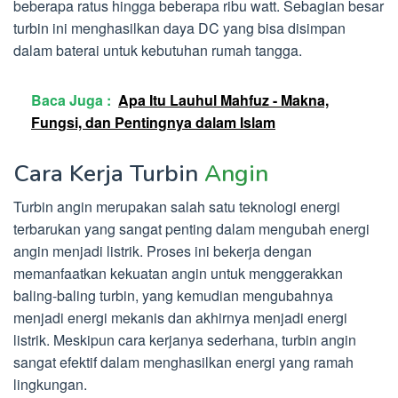
beberapa ratus hingga beberapa ribu watt. Sebagian besar
turbin ini menghasilkan daya DC yang bisa disimpan
dalam baterai untuk kebutuhan rumah tangga.
Baca Juga :
Apa Itu Lauhul Mahfuz - Makna,
Fungsi, dan Pentingnya dalam Islam
Cara Kerja Turbin
Angin
Turbin angin merupakan salah satu teknologi energi
terbarukan yang sangat penting dalam mengubah energi
angin menjadi listrik. Proses ini bekerja dengan
memanfaatkan kekuatan angin untuk menggerakkan
baling-baling turbin, yang kemudian mengubahnya
menjadi energi mekanis dan akhirnya menjadi energi
listrik. Meskipun cara kerjanya sederhana, turbin angin
sangat efektif dalam menghasilkan energi yang ramah
lingkungan.