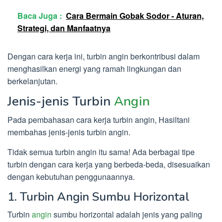
Baca Juga :
Cara Bermain Gobak Sodor - Aturan,
Strategi, dan Manfaatnya
Dengan cara kerja ini, turbin angin berkontribusi dalam
menghasilkan energi yang ramah lingkungan dan
berkelanjutan.
Jenis-jenis Turbin
Angin
Pada pembahasan cara kerja turbin angin, Hasiltani
membahas jenis-jenis turbin angin.
Tidak semua turbin angin itu sama! Ada berbagai tipe
turbin dengan cara kerja yang berbeda-beda, disesuaikan
dengan kebutuhan penggunaannya.
1. Turbin Angin Sumbu Horizontal
Turbin
angin
sumbu horizontal adalah jenis yang paling