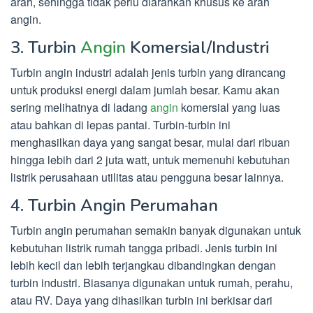
arah, sehingga tidak perlu diarahkan khusus ke arah
angin.
3. Turbin
Angin
Komersial/Industri
Turbin angin industri adalah jenis turbin yang dirancang
untuk produksi energi dalam jumlah besar. Kamu akan
sering melihatnya di ladang
angin
komersial yang luas
atau bahkan di lepas pantai. Turbin-turbin ini
menghasilkan daya yang sangat besar, mulai dari ribuan
hingga lebih dari 2 juta watt, untuk memenuhi kebutuhan
listrik perusahaan utilitas atau pengguna besar lainnya.
4. Turbin Angin Perumahan
Turbin angin perumahan semakin banyak digunakan untuk
kebutuhan listrik rumah tangga pribadi. Jenis turbin ini
lebih kecil dan lebih terjangkau dibandingkan dengan
turbin industri. Biasanya digunakan untuk rumah, perahu,
atau RV. Daya yang dihasilkan turbin ini berkisar dari