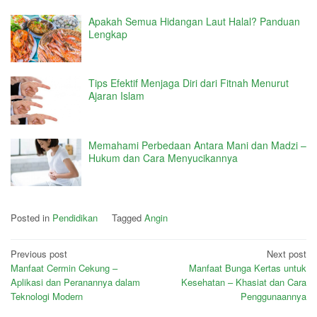
Apakah Semua Hidangan Laut Halal? Panduan
Lengkap
Tips Efektif Menjaga Diri dari Fitnah Menurut
Ajaran Islam
Memahami Perbedaan Antara Mani dan Madzi –
Hukum dan Cara Menyucikannya
Posted in
Pendidikan
Tagged
Angin
Post
Previous post
Next post
Manfaat Cermin Cekung –
Manfaat Bunga Kertas untuk
navigation
Aplikasi dan Peranannya dalam
Kesehatan – Khasiat dan Cara
Teknologi Modern
Penggunaannya