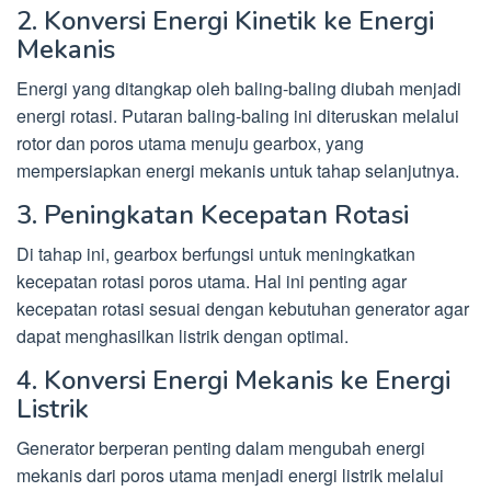
2. Konversi Energi Kinetik ke Energi
Mekanis
Energi yang ditangkap oleh baling-baling diubah menjadi
energi rotasi. Putaran baling-baling ini diteruskan melalui
rotor dan poros utama menuju gearbox, yang
mempersiapkan energi mekanis untuk tahap selanjutnya.
3. Peningkatan Kecepatan Rotasi
Di tahap ini, gearbox berfungsi untuk meningkatkan
kecepatan rotasi poros utama. Hal ini penting agar
kecepatan rotasi sesuai dengan kebutuhan generator agar
dapat menghasilkan listrik dengan optimal.
4. Konversi Energi Mekanis ke Energi
Listrik
Generator berperan penting dalam mengubah energi
mekanis dari poros utama menjadi energi listrik melalui