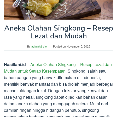
Aneka Olahan Singkong – Resep
Lezat dan Mudah
By
administrator
Posted on
November 5, 2025
Hasiltani.id –
Aneka Olahan Singkong – Resep Lezat dan
Mudah untuk Setiap Kesempatan.
Singkong, salah satu
bahan pangan yang banyak ditemukan di Indonesia,
memiliki banyak manfaat dan bisa diolah menjadi berbagai
macam hidangan lezat. Dengan tekstur yang kenyal dan
rasa yang netral, singkong dapat dijadikan bahan dasar
dalam aneka olahan yang menggugah selera. Mulai dari
camilan ringan hingga hidangan penutup, singkong
menawarkan berbagai kemungkinan kreasi yang menarik.