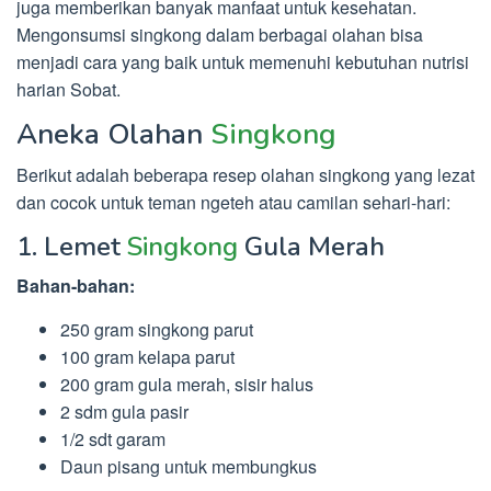
juga memberikan banyak manfaat untuk kesehatan.
Mengonsumsi singkong dalam berbagai olahan bisa
menjadi cara yang baik untuk memenuhi kebutuhan nutrisi
harian Sobat.
Aneka Olahan
Singkong
Berikut adalah beberapa resep olahan singkong yang lezat
dan cocok untuk teman ngeteh atau camilan sehari-hari:
1. Lemet
Singkong
Gula Merah
Bahan-bahan:
250 gram singkong parut
100 gram kelapa parut
200 gram gula merah, sisir halus
2 sdm gula pasir
1/2 sdt garam
Daun pisang untuk membungkus