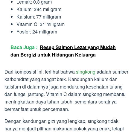
Lemak: 0,3 gram
Kalium: 394 miligram
Kalsium: 77 miligram
Vitamin C: 31 miligram
Fosfor: 24 miligram
Baca Juga :
Resep Salmon Lezat yang Mudah
dan Bergizi untuk Hidangan Keluarga
Dari komposisi ini, terlihat bahwa
singkong
adalah sumber
karbohidrat yang sangat baik. Kandungan kalium dan
kalsium di dalamnya juga mendukung kesehatan tulang
dan fungsi jantung. Vitamin C dalam singkong membantu
meningkatkan daya tahan tubuh, sementara seratnya
bermanfaat untuk pencernaan.
Dengan kandungan gizi yang lengkap, singkong tidak
hanya menjadi pilihan makanan pokok yang enak, tetapi