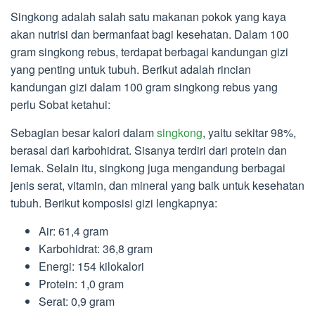
Singkong adalah salah satu makanan pokok yang kaya
akan nutrisi dan bermanfaat bagi kesehatan. Dalam 100
gram singkong rebus, terdapat berbagai kandungan gizi
yang penting untuk tubuh. Berikut adalah rincian
kandungan gizi dalam 100 gram singkong rebus yang
perlu Sobat ketahui:
Sebagian besar kalori dalam
singkong
, yaitu sekitar 98%,
berasal dari karbohidrat. Sisanya terdiri dari protein dan
lemak. Selain itu, singkong juga mengandung berbagai
jenis serat, vitamin, dan mineral yang baik untuk kesehatan
tubuh. Berikut komposisi gizi lengkapnya:
Air: 61,4 gram
Karbohidrat: 36,8 gram
Energi: 154 kilokalori
Protein: 1,0 gram
Serat: 0,9 gram