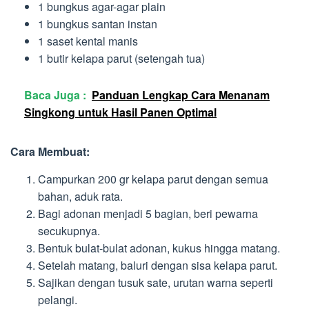
1 bungkus agar-agar plain
1 bungkus santan instan
1 saset kental manis
1 butir kelapa parut (setengah tua)
Baca Juga :
Panduan Lengkap Cara Menanam
Singkong untuk Hasil Panen Optimal
Cara Membuat:
Campurkan 200 gr kelapa parut dengan semua
bahan, aduk rata.
Bagi adonan menjadi 5 bagian, beri pewarna
secukupnya.
Bentuk bulat-bulat adonan, kukus hingga matang.
Setelah matang, baluri dengan sisa kelapa parut.
Sajikan dengan tusuk sate, urutan warna seperti
pelangi.