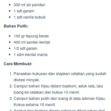
300 ml air pandan
1 sdt garam
1 sdt vanila bubuk
Bahan Putih:
100 gr tepung beras
400 ml santan kental
1/2 sdt garam
1 sdm kental manis
Cara Membuat:
Panaskan kukusan dan siapkan cetakan yang sudah
diolesi minyak.
Campur bahan hijau dalam baskom, aduk rata, lalu
tuang ke cetakan dan kukus 10 menit.
Campur bahan putih dan tuang di atas adonan hijau.
Kukus selama 15 menit.
Angkat dan biarkan dingin sebelum dikeluarkan dari