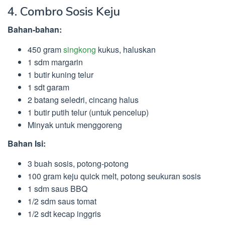
4. Combro Sosis Keju
Bahan-bahan:
450 gram
singkong
kukus, haluskan
1 sdm margarin
1 butir kuning telur
1 sdt garam
2 batang seledri, cincang halus
1 butir putih telur (untuk pencelup)
Minyak untuk menggoreng
Bahan Isi:
3 buah sosis, potong-potong
100 gram keju quick melt, potong seukuran sosis
1 sdm saus BBQ
1/2 sdm saus tomat
1/2 sdt kecap inggris