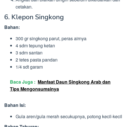
cetakan.
6. Klepon Singkong
Bahan:
300 gr singkong parut, peras airnya
4 sdm tepung ketan
3 sdm santan
2 tetes pasta pandan
1/4 sdt garam
Baca Juga :
Manfaat Daun Singkong Arab dan
Tips Mengonsumsinya
Bahan Isi:
Gula aren/gula merah secukupnya, potong kecil-kecil
Bahan Taburan: