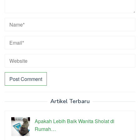
Artikel Terbaru
Apakah Lebih Baik Wanita Sholat di
Rumah…